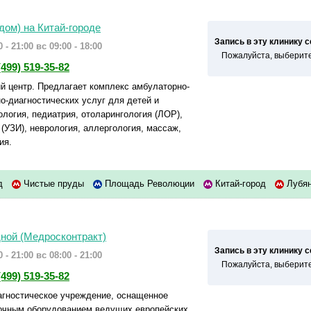
дом) на Китай-городе
Запись в эту клинику 
 - 21:00
вс 09:00 - 18:00
Пожалуйста, выберите
(499) 519-35-82
 центр. Предлагает комплекс амбулаторно-
о-диагностических услуг для детей и
ология, педиатрия, отоларингология (ЛОР),
(УЗИ), неврология, аллергология, массаж,
ия.
од
Чистые пруды
Площадь Революции
Китай-город
Лубян
дной (Медросконтракт)
Запись в эту клинику 
 - 21:00
вс 08:00 - 21:00
Пожалуйста, выберите
(499) 519-35-82
гностическое учреждение, оснащенное
очным оборудованием ведущих европейских,