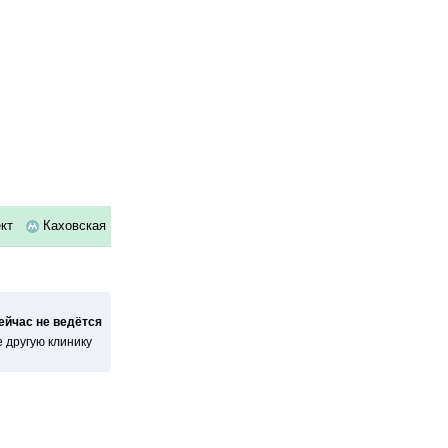
ект
Каховская
сейчас не ведётся
 другую клинику