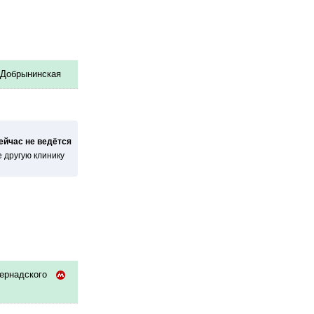
Добрынинская
сейчас не ведётся
 другую клинику
ернадского