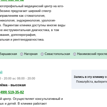
ногопрофильный медицинский центр на юго-
Зюзино предлагает широкий спектр
аправлениям как стоматология,
некология, эндокринология, урология-
е. Пациентам клиники доступны многие виды
же инструментальная диагностика, в том
ования, допплерография,
льная и рентгенодиагностика.
Варшавская
Нагорная
Севастопольская
Нахимовский просп
ой
Запись в эту клинику 
 - 20:00
вс 08:00 - 20:00
Пожалуйста, выберите
иёма - высокая
(499) 519-35-82
 центр. Осуществляет консультативный и
ых и детей. В клинике работают