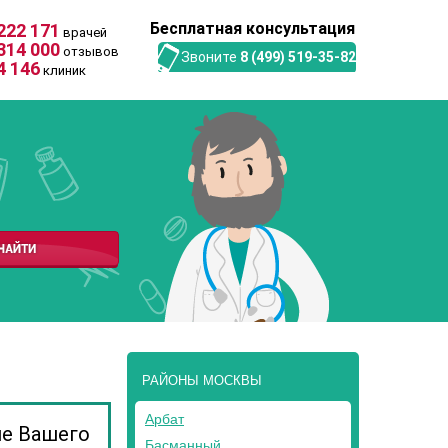
Бесплатная консультация
222 171
врачей
314 000
отзывов
Звоните
8 (499) 519-35-82
4 146
клиник
РАЙОНЫ МОСКВЫ
Арбат
ие Вашего
Басманный