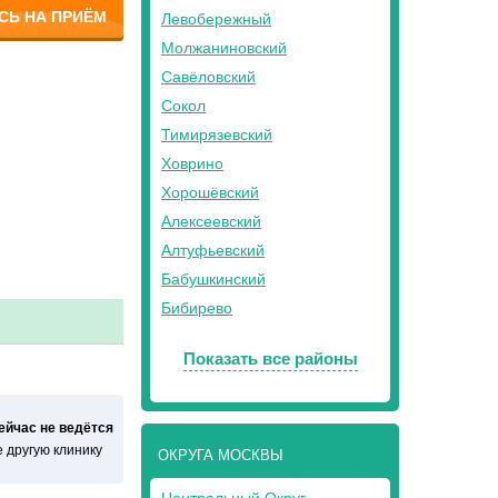
СЬ НА ПРИЁМ
Левобережный
Молжаниновский
Савёловский
Сокол
Тимирязевский
Ховрино
Хорошёвский
Алексеевский
Алтуфьевский
Бабушкинский
Бибирево
Показать все районы
сейчас не ведётся
 другую клинику
ОКРУГА МОСКВЫ