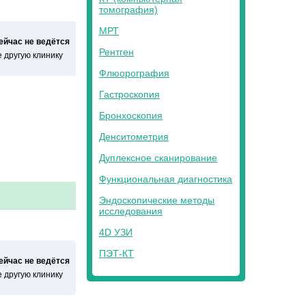
томография)
МРТ
сейчас не ведётся
Рентген
 другую клинику
Флюорография
Гастроскопия
Бронхоскопия
Денситометрия
Дуплексное сканирование
Функциональная диагностика
Эндоскопические методы
исследования
4D УЗИ
ПЭТ-КТ
сейчас не ведётся
 другую клинику