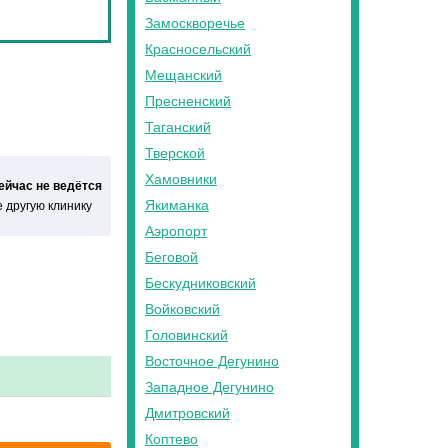
Замоскворечье
Красносельский
Мещанский
Пресненский
Таганский
Тверской
Хамовники
сейчас не ведётся
Якиманка
 другую клинику
Аэропорт
Беговой
Бескудниковский
Войковский
Головинский
Восточное Дегунино
Западное Дегунино
Дмитровский
Коптево