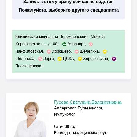
Запись к этому врачу сейчас не ведется
Пожалуйста, выберите другого специалиста
Клиника:
Семейная на Полежаевской
г. Москва
Хорошёвское ш., д. 80.
Аэропорт
,
Панфиловская
,
Хорошево
,
Шелепиха
,
Шелепиха
,
Зорге
,
ЦСКА
,
Хорошевская
,
Полежаевская
Гусева Светлана Валентиновна
Аллерголог, Пульмонолог,
Иммунолог
Стаж 38 год.
Кандидат медицинских наук