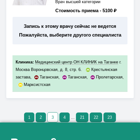
Врач высшей категории
Стоимость приема -
5100 ₽
Запись к этому врачу сейчас не ведется
Пожалуйста, выберите другого специалиста
Клиника:
Медицинский центр ОН КЛИНИК на Таганке
г.
Москва Воронцовская, д. 8, стр. 6.
Крестьянская
застава
,
Таганская
,
Таганская
,
Пролетарская
,
Марксистская
1
2
3
4
...
21
22
23
Как алкоголь влияет на
ЗДОРОВЬЕ МУЖЧИНЫ
.