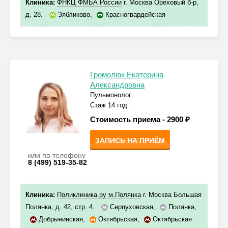
Клиника:
ФНКЦ ФМБА России
г. Москва Ореховый б-р,
д. 28.
Зябликово
,
Красногвардейская
Громолюк Екатерина
Александровна
Пульмонолог
Стаж 14 год.
Стоимость приема -
2900 ₽
ЗАПИСЬ НА ПРИЁМ
или по телефону
8 (499) 519-35-82
Клиника:
Поликлиника.ру м.Полянка
г. Москва Большая
Полянка, д. 42, стр. 4.
Серпуховская
,
Полянка
,
Добрынинская
,
Октябрьская
,
Октябрьская