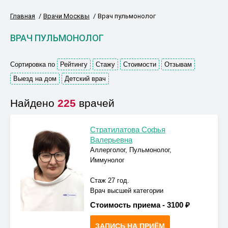
Главная
Врачи Москвы
Врач пульмонолог
ВРАЧ ПУЛЬМОНОЛОГ
Сортировка по
Рейтингу
Стажу
Стоимости
Отзывам
Выезд на дом
Детский врач
Найдено
225
врачей
Стратилатова Софья
Валерьевна
Аллерголог, Пульмонолог,
Иммунолог
Стаж 27 год.
Врач высшей категории
Стоимость приема -
3100 ₽
ЗАПИСЬ НА ПРИЁМ