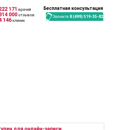
Бесплатная консультация
222 171
врачей
314 000
отзывов
Звоните
8 (499) 519-35-82
4 146
клиник
упен для онлайн-записи.