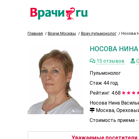
Главная
Врачи Москвы
Врач пульмонолог
Носова Н
НОСОВА НИНА
15 отзывов
О
Пульмонолог
Стаж 44 год.
Рейтинг:
4.68
Носова Нина Василье
Москва, Ореховый 
Стоимость приема -
Уважаемые посетители, 