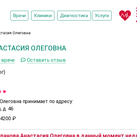
Врачи
Клиники
Диагностика
Услуги
стасия Олеговна
АСТАСИЯ ОЛЕГОВНА
 враче
Оставить отзыв
ог)
Олеговна принимает по адресу:
 д. 46
4200 ₽
ланова Анастасия Олеговна в данный момент недо