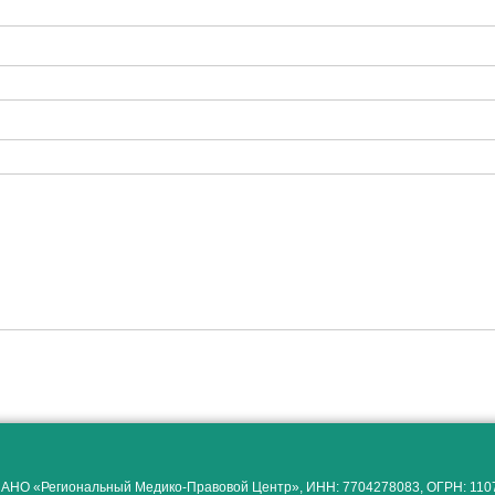
 АНО «Региональный Медико-Правовой Центр», ИНН: 7704278083, ОГРН: 11