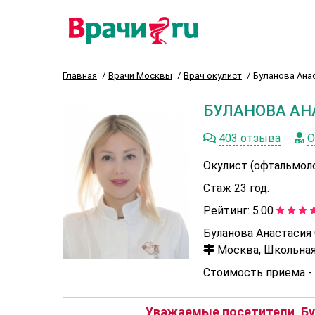
Главная
Врачи Москвы
Врач окулист
Буланова Ана
БУЛАНОВА АН
403 отзыва
О
Окулист (офтальмол
Стаж 23 год.
Рейтинг:
5.00
Буланова Анастасия 
Москва, Школьная,
Стоимость приема -
Уважаемые посетители, Бу