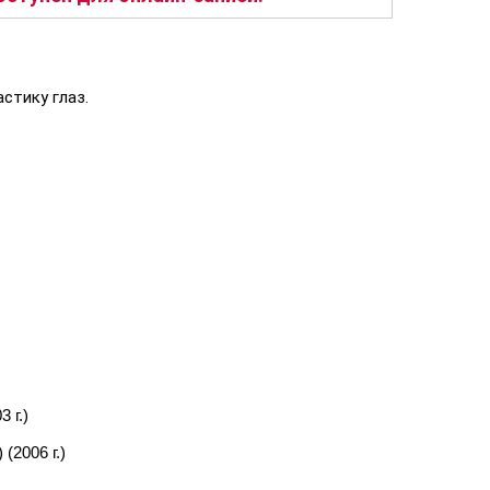
стику глаз.
 г.)
2006 г.)