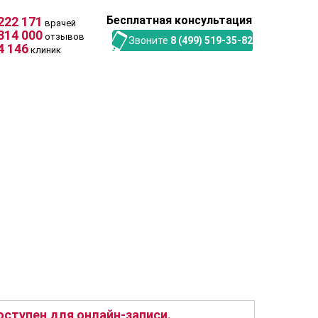
Бесплатная консультация
222 171
врачей
314 000
отзывов
Звоните
8 (499) 519-35-82
4 146
клиник
ступен для онлайн-записи.