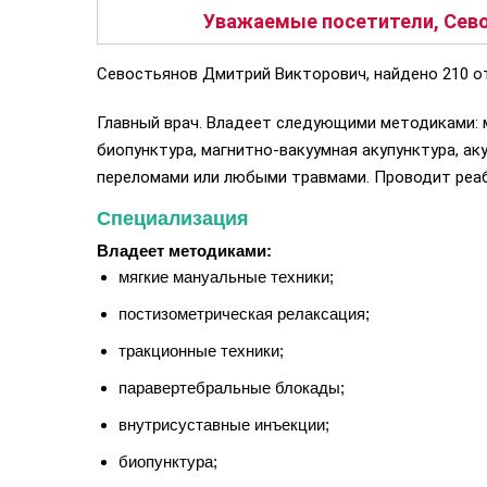
Уважаемые посетители, Сево
Севостьянов Дмитрий Викторович, найдено 210 от
Главный врач. Владеет следующими методиками: м
биопунктура, магнитно-вакуумная акупунктура, ак
переломами или любыми травмами. Проводит реабил
Специализация
Владеет методиками:
мягкие мануальные техники;
постизометрическая релаксация;
тракционные техники;
паравертебральные блокады;
внутрисуставные инъекции;
биопунктура;