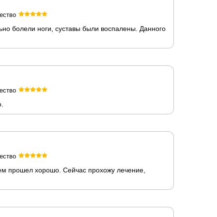
ество
льно болели ноги, суставы были воспалены. Данного
ество
.
ество
ием прошел хорошо. Сейчас прохожу лечение,