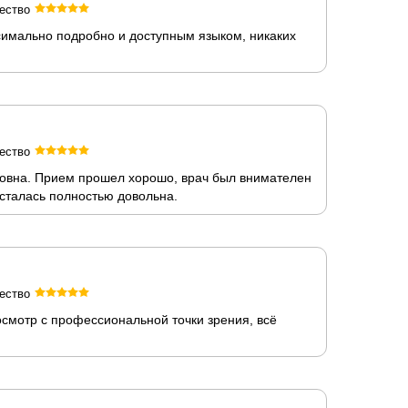
ество
симально подробно и доступным языком, никаких
ество
ровна. Прием прошел хорошо, врач был внимателен
осталась полностью довольна.
ество
осмотр с профессиональной точки зрения, всё