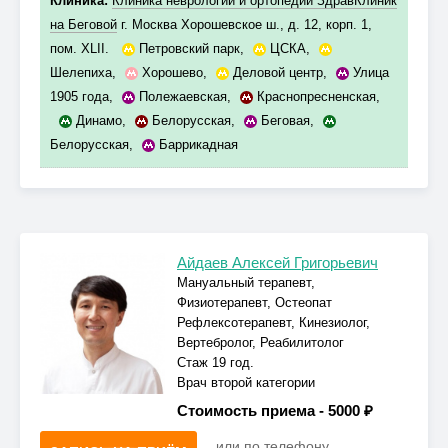
Клиника:
Клиника неврологии и ортопедии ЗдравКлиник
на Беговой
г. Москва Хорошевское ш., д. 12, корп. 1,
пом. XLII.
Петровский парк
,
ЦСКА
,
Шелепиха
,
Хорошево
,
Деловой центр
,
Улица
1905 года
,
Полежаевская
,
Краснопресненская
,
Динамо
,
Белорусская
,
Беговая
,
Белорусская
,
Баррикадная
Айдаев Алексей Григорьевич
Мануальный терапевт,
Физиотерапевт, Остеопат
Рефлексотерапевт, Кинезиолог,
Вертебролог, Реабилитолог
Стаж 19 год.
Врач второй категории
Стоимость приема -
5000 ₽
или по телефону