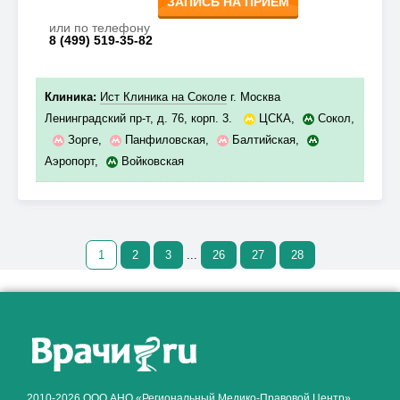
ЗАПИСЬ НА ПРИЁМ
или по телефону
8 (499) 519-35-82
Клиника:
Ист Клиника на Соколе
г. Москва
Ленинградский пр-т, д. 76, корп. 3.
ЦСКА
,
Сокол
,
Зорге
,
Панфиловская
,
Балтийская
,
Аэропорт
,
Войковская
1
2
3
...
26
27
28
Как алкоголь влияет на
ЗДОРОВЬЕ МУЖЧИНЫ
.
2010-2026 ООО АНО «Региональный Медико-Правовой Центр»,