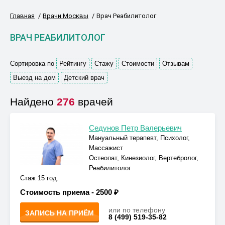
Главная
Врачи Москвы
Врач Реабилитолог
ВРАЧ РЕАБИЛИТОЛОГ
Сортировка по
Рейтингу
Стажу
Стоимости
Отзывам
Выезд на дом
Детский врач
Найдено
276
врачей
Седунов Петр Валерьевич
Мануальный терапевт, Психолог,
Массажист
Остеопат, Кинезиолог, Вертебролог,
Реабилитолог
Стаж 15 год.
Стоимость приема -
2500 ₽
или по телефону
ЗАПИСЬ НА ПРИЁМ
8 (499) 519-35-82