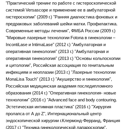
"Практический тренинг по работе с гистероскопической
системой Versascope и применение ее в амбулаторной
гистероскопии" (2009 г.) "Ранняя диагностика фоновых и
предраковых заболеваний шейки матки. Профилактика.
Современные методы лечения", ФМБА России (2009 г.)
"Мировые лазерные технологии Fotona в гинекологии –
IncontiLase и IntimaLase" (2012 г.) "Амбулаторная и
оперативная гинекология" (2013 г.) "Амбулаторная и
оперативная гинекология" (2013 г.) "Основы кольпоскопии
и цитологии", Российская ассоциация по генитальным
инфекциям и неоплазии (2013 г.) "Лазерные технологии
MonaLisa Touch" (2013 г.) "Акушерство и гинекология",
Российская медицинская академия последипломного
образования (2014 г.) "Оперативная гинекология- новые
технологии" (2016 г.) "Advanced face and body contouring.
Эстетическая интимная пластика" (2016 г.) "Хирургия
пролапса от А до Z", Интернациональный центр
эндоскопической хирургии г.Клермонд-Ферранд, Франция
(2017 г.) "Техника гинекологической лапароскопии",