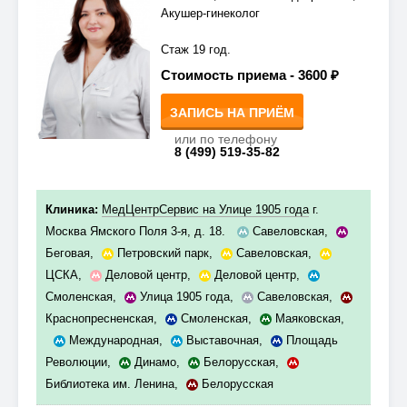
Акушер-гинеколог
Стаж 19 год.
Стоимость приема -
3600 ₽
ЗАПИСЬ НА ПРИЁМ
или по телефону
8 (499) 519-35-82
Клиника:
МедЦентрСервис на Улице 1905 года
г.
Москва Ямского Поля 3-я, д. 18.
Савеловская
,
Беговая
,
Петровский парк
,
Савеловская
,
ЦСКА
,
Деловой центр
,
Деловой центр
,
Смоленская
,
Улица 1905 года
,
Савеловская
,
Краснопресненская
,
Смоленская
,
Маяковская
,
Международная
,
Выставочная
,
Площадь
Революции
,
Динамо
,
Белорусская
,
Библиотека им. Ленина
,
Белорусская