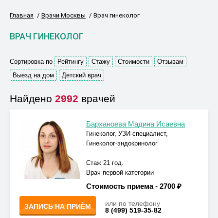
Главная
Врачи Москвы
Врач гинеколог
ВРАЧ ГИНЕКОЛОГ
Сортировка по
Рейтингу
Стажу
Стоимости
Отзывам
Выезд на дом
Детский врач
Найдено
2992
врачей
Барханоева Мадина Исаевна
Гинеколог, УЗИ-специалист,
Гинеколог-эндокринолог
Стаж 21 год.
Врач первой категории
Стоимость приема -
2700 ₽
или по телефону
ЗАПИСЬ НА ПРИЁМ
8 (499) 519-35-82