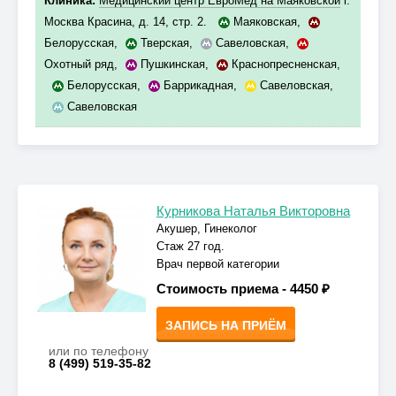
Клиника:
Медицинский центр ЕвроМед на Маяковской
г.
Москва Красина, д. 14, стр. 2.
Маяковская
,
Белорусская
,
Тверская
,
Савеловская
,
Охотный ряд
,
Пушкинская
,
Краснопресненская
,
Белорусская
,
Баррикадная
,
Савеловская
,
Савеловская
Курникова Наталья Викторовна
Акушер, Гинеколог
Стаж 27 год.
Врач первой категории
Стоимость приема -
4450 ₽
ЗАПИСЬ НА ПРИЁМ
или по телефону
8 (499) 519-35-82