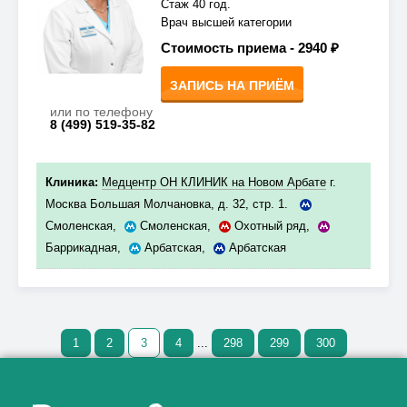
Стаж 40 год.
Врач высшей категории
Стоимость приема -
2940 ₽
ЗАПИСЬ НА ПРИЁМ
или по телефону
8 (499) 519-35-82
Клиника:
Медцентр ОН КЛИНИК на Новом Арбате
г.
Москва Большая Молчановка, д. 32, стр. 1.
Смоленская
,
Смоленская
,
Охотный ряд
,
Баррикадная
,
Арбатская
,
Арбатская
1
2
3
4
...
298
299
300
Как алкоголь влияет на
ЗДОРОВЬЕ МУЖЧИНЫ
.