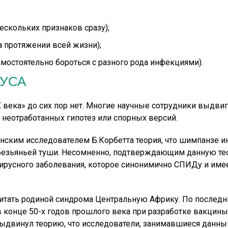
скольких признаков сразу);
 протяжении всей жизни);
мостоятельно бороться с разного рода инфекциями).
УСА
XX века» до сих пор нет. Многие научные сотрудники выдви
 неотработанных гипотез или спорных версий.
нским исследователем Б.Корбетта теория, что шимпанзе 
 обезьяньей туши. Несомненно, подтверждающим данную т
ирусного заболевания, которое синонимично СПИДу и имее
читать родиной синдрома Центральную Африку. По послед
в конце 50-х годов прошлого века при разработке вакцины
выдвинул теорию, что исследователи, занимавшиеся данны