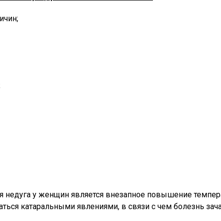
ичин;
;
 недуга у женщин является внезапное повышение температ
ться катаральными явлениями, в связи с чем болезнь зача