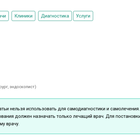
ачи
Клиники
Диагностика
Услуги
рург, эндоскопист)
ьи нельзя использовать для самодиагностики и самолечения. 
вания должен назначать только лечащий врач. Для постановки
у врачу.