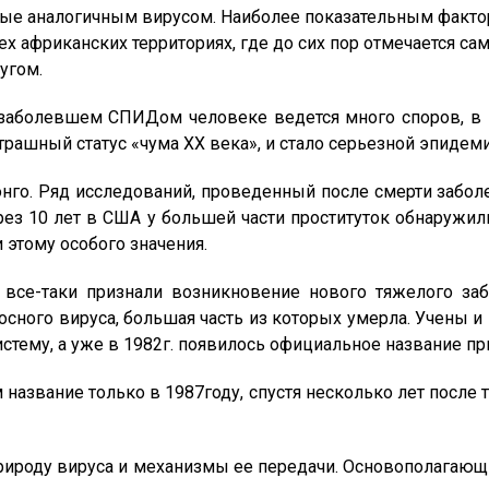
ые аналогичным вирусом. Наиболее показательным фактор
ех африканских территориях, где до сих пор отмечается с
угом.
 заболевшем СПИДом человеке ведется много споров, в 
рашный статус «чума ХХ века», и стало серьезной эпидеми
онго. Ряд исследований, проведенный после смерти заболе
ез 10 лет в США у большей части проституток обнаружи
 этому особого значения.
и все-таки признали возникновение нового тяжелого з
сного вируса, большая часть из которых умерла. Учены и
тему, а уже в 1982г. появилось официальное название п
 название только в 1987году, спустя несколько лет после 
природу вируса и механизмы ее передачи. Основополагаю