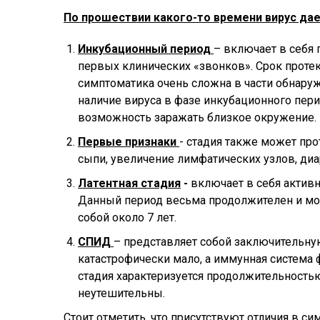
По прошествии какого-то времени вирус дае
Инкубационный период
– включает в себя
первых клинических «звонков». Срок протек
симптоматика очень сложна в части обнару
наличие вируса в фазе инкубационного пе
возможность заражать близкое окружение.
Первые признаки
- стадия также может пр
сыпи, увеличение лимфатических узлов, ди
Латентная стадия
-
включает в себя активн
Данный период весьма продолжителен и мож
собой около 7 лет.
СПИД
– представляет собой заключительну
катастрофически мало, а иммунная система 
стадия характеризуется продолжительностью
неутешительны.
Стоит отметить, что присутствуют отличия в с