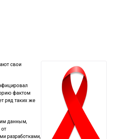
гают свои
инфицировал
еорию фактом
т ряд таких же
ним данным,
 от
ми разработками,