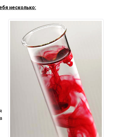
ебя несколько:
я
а