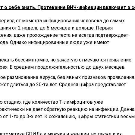
т о себе знать. Протекание ВИЧ-инфекции включает в с
 период от момента инфицирования человека до самых
ания от 2 недель до 6 месяцев и дольше. Первая
жения, даже прохождение теста не всегда подтверждает
риода. Однако инфицированные люди уже имеют
отекать бессимптомно, но зачастую отмечаются появление
арея. В среднем продолжительностью до двух месяцев.
ое размножение вируса, без явных признаков проявления.
ет длиться до 20-ти лет. Средняя цифра представляет
ю стадию, где количество Т-лимфоцитов уже
фактически не дает обратную реакцию на инфекции. Данна
 от 1-го до 3-х лет. К сожалению, цифры статистики весьм
имптоматике СПИДа у мужчин и женщин, но также и их