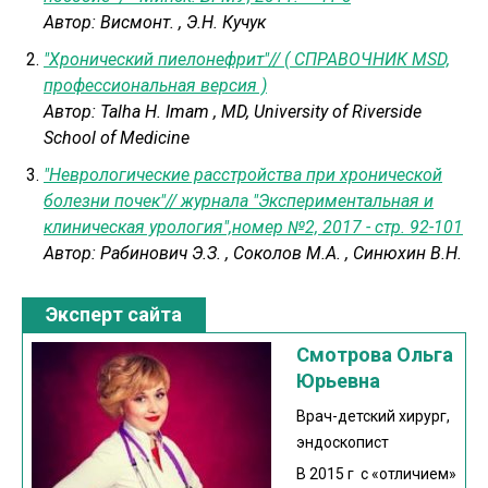
Автор:
Висмонт.
,
Э.Н. Кучук
"Хронический пиелонефрит"// ( СПРАВОЧНИК MSD,
профессиональная версия )
Автор:
Talha H. Imam , MD, University of Riverside
School of Medicine
"Неврологические расстройства при хронической
болезни почек"// журнала "Экспериментальная и
клиническая урология",номер №2, 2017 - стр. 92-101
Автор:
Рабинович Э.З.
,
Соколов М.А.
,
Синюхин В.Н.
Эксперт сайта
Смотрова Ольга
Юрьевна
Врач-детский хирург,
эндоскопист
В 2015 г с «отличием»