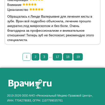
Внимание
Цена-качество
Обращалась к Линде Валерьевне для лечения кисты в
зубе. Врач всё подробно объяснила, лечение прошло
аккуратно,под микроскопом и без боли. Очень
благодарна за профессионализм и внимательное
отношение! Теперь зуб не беспокоит, рекомендую этого
специалиста.
1
2
3
...
17
18
19
Как алкоголь влияет на
ЗДОРОВЬЕ МУЖЧИНЫ
.
2010-2026 ООО АНО «Региональный Медико-Правовой Центр»,
ИНН: 7704278083, ОГРН: 1107799035761