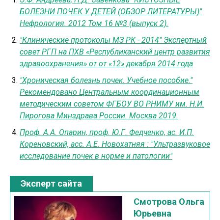
БОЛЕЗНИ ПОЧЕК У ДЕТЕЙ (ОБЗОР ЛИТЕРАТУРЫ)"
Нефрология. 2012 Том 16 №3 (выпуск 2).
"Клинические протоколы МЗ РК - 2014" Экспертный
совет РГП на ПХВ «Республиканский центр развития
здравоохранения» от от «12» декабря 2014 года
"Хроническая болезнь почек. Учебное пособие."
Рекомендовано Центральным координационным
методическим советом ФГБОУ ВО РНИМУ им. Н.И.
Пирогова Минздрава России. Москва 2019.
Проф. А.А. Опарин, проф. Ю.Г. Федченко, ас. И.П.
Кореновский, асс. А.Е. Новохатняя : "Ультразвуковое
исследование почек в норме и патологии"
Эксперт сайта
Смотрова Ольга
Юрьевна