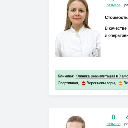
отзывов
р
Стоимость
В качестве
и оператив
Клиника:
Клиника реабилитации в Хам
Спортивная
,
Воробьевы горы
,
Ле
0
отзывов
р