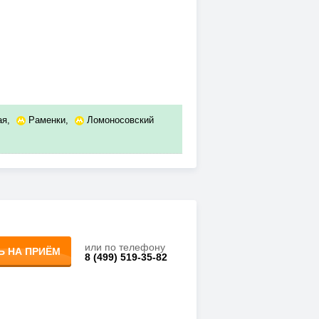
ая
,
Раменки
,
Ломоносовский
или по телефону
Ь НА ПРИЁМ
8 (499) 519-35-82