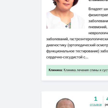
Владеет ши
физиотерап
заболевани
пневмоний,
неврологич
заболеваний, гастроэнтерологически
диагностику (ортопедический осмот
функциональное тестирование) забо
сердечно-сосудистой с...
Клиника:
Клиника лечения спины и су
1
отзывов
р