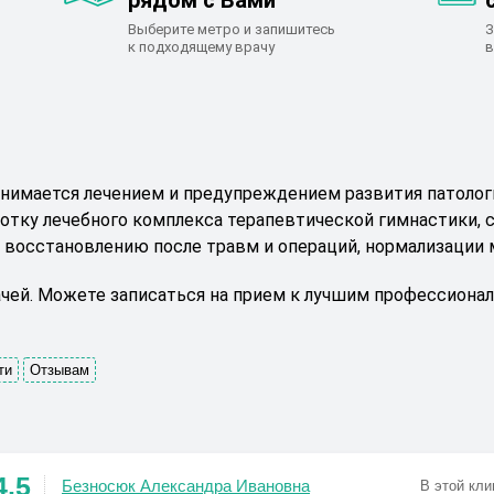
рядом с Вами
Выберите метро и запишитесь
З
к подходящему врачу
в
нимается лечением и предупреждением развития патологи
ботку лечебного комплекса терапевтической гимнастики,
; восстановлению после травм и операций, нормализации
чей. Можете записаться на прием к лучшим профессионал
ти
Отзывам
4.5
Безносюк Александра Ивановна
В этой кли