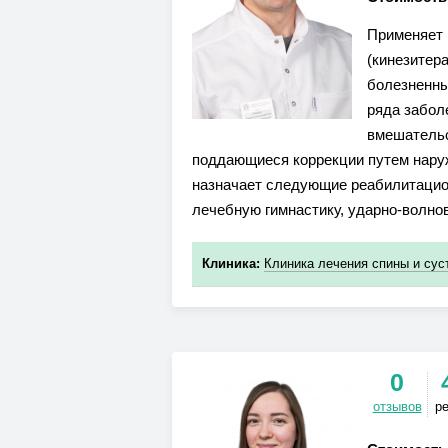
Применяет 
(кинезитер
болезненны
ряда забол
вмешательс
поддающиеся коррекции путем наруж
назначает следующие реабилитацио
лечебную гимнастику, ударно-волнов
Клиника:
Клиника лечения спины и су
0
отзывов
р