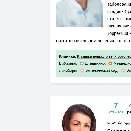
заболевани
стадиях (г
фасеточный
различных 
коррекции 
восстановительном лечении после т
Клиника:
Клиника неврологии и ортопе
Бибирево
,
Владыкино
,
Медведко
Лихоборы
,
Ботанический сад
,
Вл
7
отзывов
р
Стаж 26 год.
Стоимость