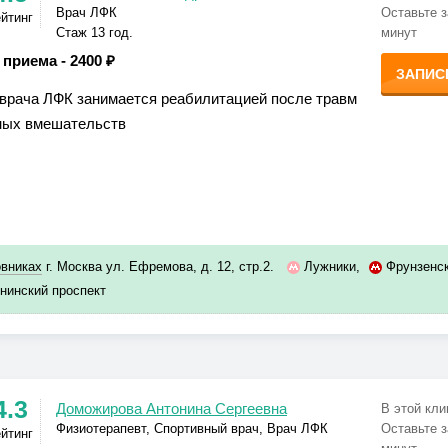
Врач ЛФК
Оставьте з
ейтинг
Стаж 13 год.
минут
 приема -
2400 ₽
ЗАПИС
 врача ЛФК занимается реабилитацией после травм
ных вмешательств
овниках
г. Москва ул. Ефремова, д. 12, стр.2.
Лужники
,
Фрунзенс
нинский проспект
4.3
Доможирова Антонина Сергеевна
В этой кли
Физиотерапевт, Спортивный врач, Врач ЛФК
Оставьте з
ейтинг