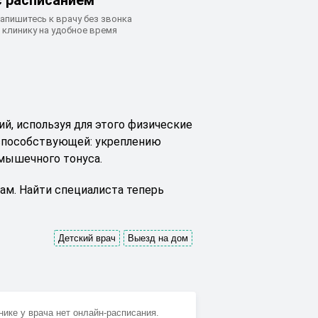
с расписанием
апишитесь к врачу без звонка
 клинику на удобное время
й, используя для этого физические
 способствующей: укреплению
 мышечного тонуса.
ам. Найти специалиста теперь
Детский врач
Выезд на дом
нике у врача нет онлайн-расписания.