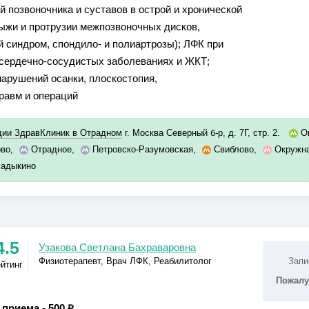
й позвоночника и суставов в острой и хронической
рыжи и протрузии межпозвоночных дисков,
 синдром, спондило- и полиартрозы); ЛФК при
сердечно-сосудистых заболеваниях и ЖКТ;
нарушений осанки, плоскостопия,
равм и операций
дии ЗдравКлиник в Отрадном
г. Москва Северный б-р, д. 7Г, стр. 2.
О
во
,
Отрадное
,
Петровско-Разумовская
,
Свиблово
,
Окружн
адыкино
4.5
Узакова Светлана Бахраваровна
Физиотерапевт, Врач ЛФК, Реабилитолог
Запи
ейтинг
Пожалу
 приема -
500 ₽