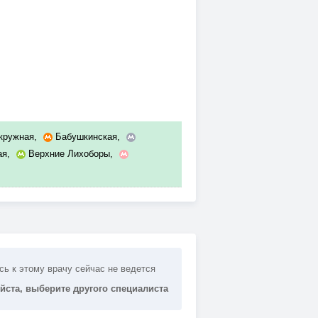
кружная
,
Бабушкинская
,
ая
,
Верхние Лихоборы
,
сь к этому врачу сейчас не ведется
йста, выберите другого специалиста