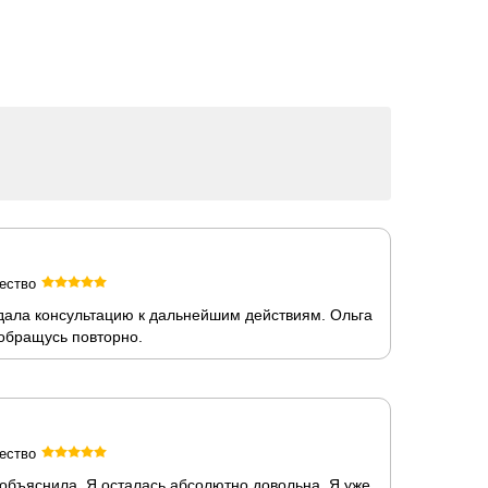
ество
 дала консультацию к дальнейшим действиям. Ольга
обращусь повторно.
ество
 объяснила. Я осталась абсолютно довольна. Я уже