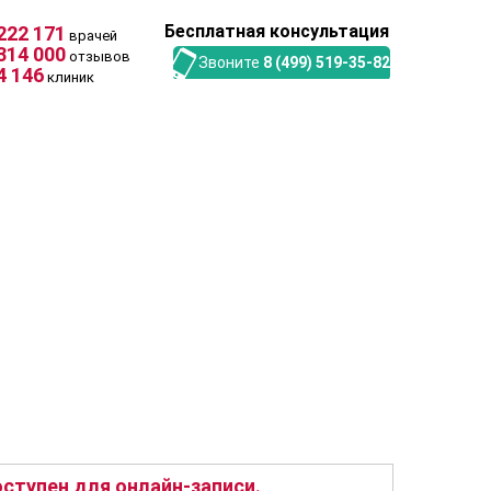
Бесплатная консультация
222 171
врачей
314 000
отзывов
Звоните
8 (499) 519-35-82
4 146
клиник
ступен для онлайн-записи.