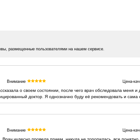
ывы, размещенные пользователями на нашем сервисе.
Внимание
Цена-кач
ссказала о своем состоянии, после чего врач обследовала меня и
цированный доктор. Я однозначно буду её рекомендовать и сама 
Внимание
Цена-кач
 Врач чудесно провела прием, никуда не торопилась, все понятно