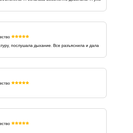
ество
туру, послушала дыхание. Все разъяснила и дала
ество
ество