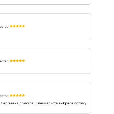
ество
ество
ество
га Сергеевна помогла. Специалиста выбрала потому