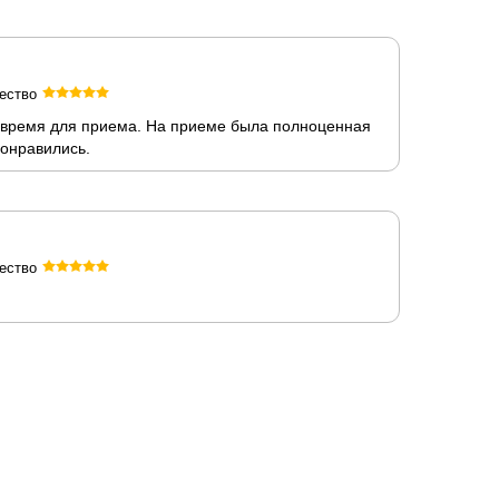
ество
е время для приема. На приеме была полноценная
понравились.
ество