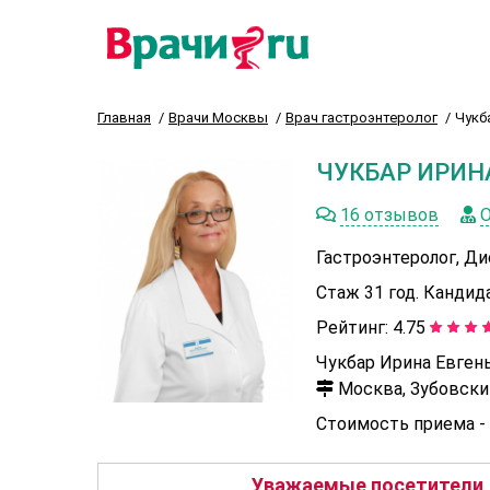
Главная
Врачи Москвы
Врач гастроэнтеролог
Чукб
ЧУКБАР ИРИН
16 отзывов
О
Гастроэнтеролог, Ди
Стаж 31 год. Кандид
Рейтинг:
4.75
Чукбар Ирина Евгень
Москва, Зубовский 
Стоимость приема -
Уважаемые посетители, 