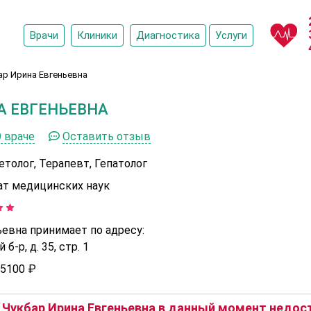
Врачи
Клиники
Диагностика
Услуги
ар Ирина Евгеньевна
А ЕВГЕНЬЕВНА
 враче
Оставить отзыв
етолог, Терапевт, Гепатолог
ат медицинских наук
евна принимает по адресу:
б-р, д. 35, стр. 1
5100 ₽
Чукбар Ирина Евгеньевна в данный момент недост