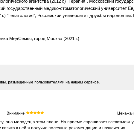
огического агентства (2012 г.) "Терапия", Московский государ
ский государственный медико-стоматологический университет Евд
г.) "Гепатология", Российский университет дружбы народов им. П
иника МедСемья, город Москва (2021 г.)
ывы, размещенные пользователями на нашем сервисе.
Внимание
Цена-кач
лу, она молодец в этом плане. На приеме спрашивает всевозможн
у визита к ней я получил полезные рекомендации и назначения.