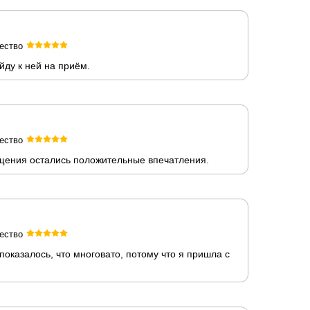
ество
йду к ней на приём.
ество
щения остались положительные впечатления.
ество
казалось, что многовато, потому что я пришла с