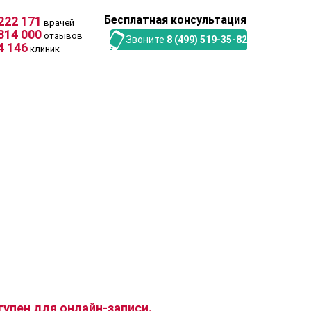
Бесплатная консультация
222 171
врачей
314 000
отзывов
Звоните
8 (499) 519-35-82
4 146
клиник
упен для онлайн-записи.