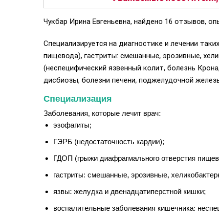
Чукбар Ирина Евгеньевна, найдено 16 отзывов, оп
Специализируется на диагностике и лечении таки
пищевода), гастриты: смешанные, эрозивные, хел
(неспецифический язвенный колит, болезнь Крона
дисбиозы, болезни печени, поджелудочной железы
Специализация
Заболевания, которые лечит врач:
эзофагиты;
ГЭРБ (недостаточность кардии);
ГДОП (грыжи диафрагмального отверстия пищев
гастриты: смешанные, эрозивные, хеликобактер
язвы: желудка и двенадцатиперстной кишки;
воспалительные заболевания кишечника: неспец