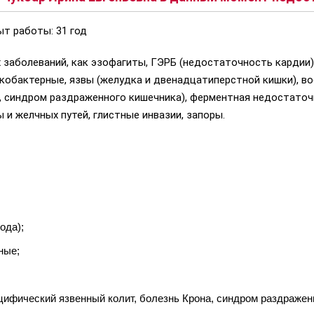
ыт работы: 31 год
х заболеваний, как эзофагиты, ГЭРБ (недостаточность кардии
икобактерные, язвы (желудка и двенадцатиперстной кишки), в
, синдром раздраженного кишечника), ферментная недостаточ
 и желчных путей, глистные инвазии, запоры.
ода);
ные;
ифический язвенный колит, болезнь Крона, синдром раздражен