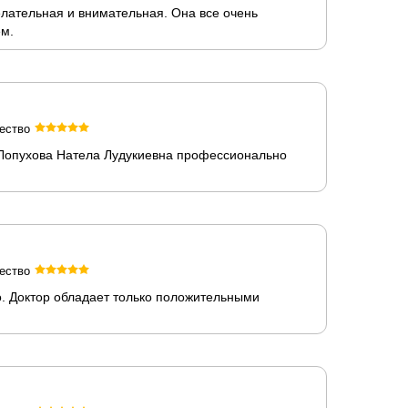
елательная и внимательная. Она все очень
ем.
ество
. Лопухова Натела Лудукиевна профессионально
ество
. Доктор обладает только положительными