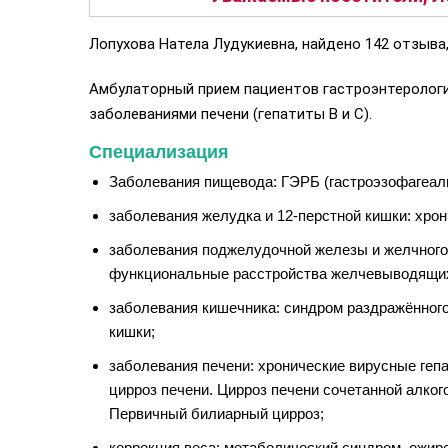
Лопухова Натела Лудукиевна, найдено 142 отзыва,
Амбулаторный прием пациентов гастроэнтерологи
заболеваниями печени (гепатиты B и C).
Специализация
Заболевания пищевода: ГЭРБ (гастроэзофагеаль
з
аболевания желудка и 12-перстной кишки: хрони
з
аболевания поджелудочной железы и желчного 
функциональные расстройства желчевыводящих 
з
аболевания кишечника: синдром раздражённого
кишки;
з
аболевания печени: хронические вирусные гепат
цирроз печени. Цирроз печени сочетанной алког
Первичный билиарный цирроз;
к
оррекция веса: метаболический синдром, ожир