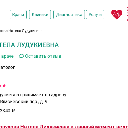
Врачи
Клиники
Диагностика
Услуги
хова Натела Лудукиевна
ТЕЛА ЛУДУКИЕВНА
 враче
Оставить отзыв
патолог
дукиевна принимает по адресу:
ласьевский пер., д. 9
2340 ₽
пухова Натела Лудукиевна в данный момент недо