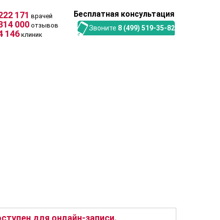
Бесплатная консультация
222 171
врачей
314 000
отзывов
Звоните
8 (499) 519-35-82
4 146
клиник
ступен для онлайн-записи.