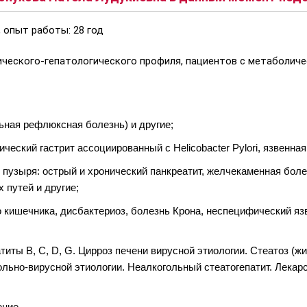
 опыт работы: 28 год
ческого-гепатологического профиля, пациентов с метаболич
ная рефлюксная болезнь) и другие;
ческий гастрит ассоциированный с Нelicobacter Pylori, язвенная
пузыря: острый и хронический панкреатит, желчекаменная боле
путей и другие;
 кишечника, дисбактериоз, болезнь Крона, неспецифический яз
иты В, С, D, G. Цирроз печени вирусной этиологии. Стеатоз (жи
ольно-вирусной этиологии. Неалкогольный стеатогепатит. Лекарс
ение.