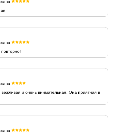
ество
ная!
ество
 повторно!
ество
 вежливая и очень внимательная. Она приятная в
ество