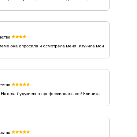
ество
иеме она опросила и осмотрела меня, изучила мои
ество
ова Натела Лудукиевна профессиональная! Клиника
ество