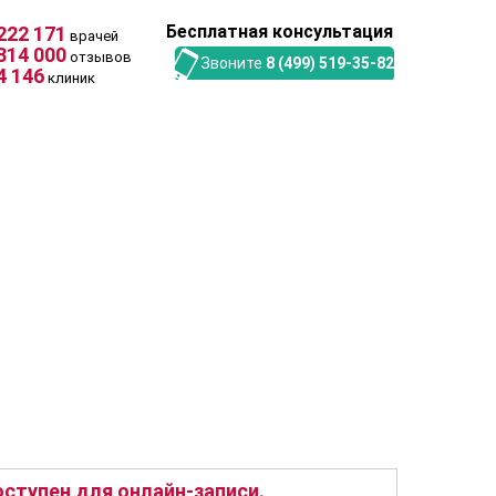
Бесплатная консультация
222 171
врачей
314 000
отзывов
Звоните
8 (499) 519-35-82
4 146
клиник
ступен для онлайн-записи.