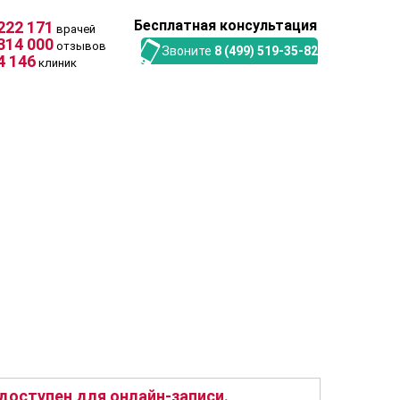
Бесплатная консультация
222 171
врачей
314 000
отзывов
Звоните
8 (499) 519-35-82
4 146
клиник
оступен для онлайн-записи.