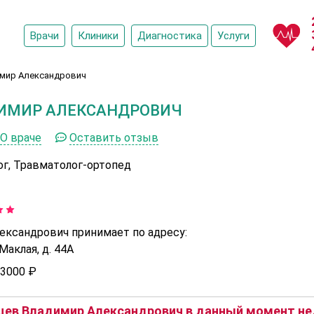
Врачи
Клиники
Диагностика
Услуги
имир Александрович
ИМИР АЛЕКСАНДРОВИЧ
О враче
Оставить отзыв
ог, Травматолог-ортопед
ександрович принимает по адресу:
аклая, д. 44А
3000 ₽
цев Владимир Александрович в данный момент нед