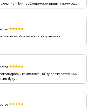
е лечение. При необходимости приду к нему еще!
ество
пециалисту обратиться, и направил на
ество
Александрович компетентный, доброжелательный,
твия будут.
ество