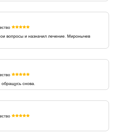
ество
мои вопросы и назначил лечение. Миронычев
ество
 обращусь снова.
ество