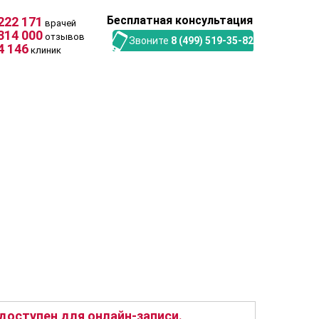
Бесплатная консультация
222 171
врачей
314 000
отзывов
Звоните
8 (499) 519-35-82
4 146
клиник
оступен для онлайн-записи.