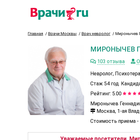
Главная
Врачи Москвы
Врач невролог
Миронычев 
МИРОНЫЧЕВ 
103 отзыва
О
Невролог, Психотер
Стаж 54 год. Кандид
Рейтинг:
5.00
Миронычев Геннадий
Москва, 1-ая Влади
Стоимость приема -
Уважаемые посетители, Мир