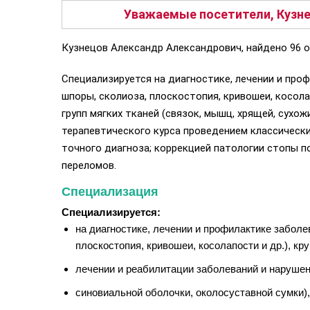
Уважаемые посетители, Кузне
Кузнецов Александр Александрович, найдено 96 о
Специализируется на диагностике, лечении и про
шпоры, сколиоза, плоскостопия, кривошеи, косола
групп мягких тканей (связок, мышц, хрящей, сухо
терапевтического курса проведением классически
точного диагноза; коррекцией патологии стопы п
переломов.
Специализация
Специализируется:
на диагностике, лечении и профилактике заболе
плоскостопия, кривошеи, косолапости и др.), кр
лечении и реабилитации заболеваний и нарушени
синовиальной оболочки, околосуставной сумки)