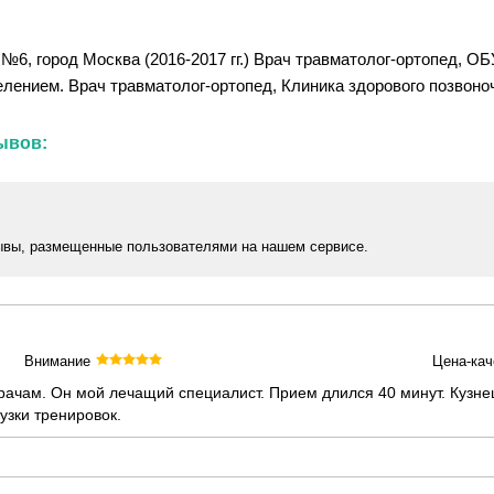
№6, город Москва (2016-2017 гг.) Врач травматолог-ортопед, О
елением. Врач травматолог-ортопед, Клиника здорового позвоночн
ывов:
ывы, размещенные пользователями на нашем сервисе.
Внимание
Цена-кач
врачам. Он мой лечащий специалист. Прием длился 40 минут. Кузн
зки тренировок.