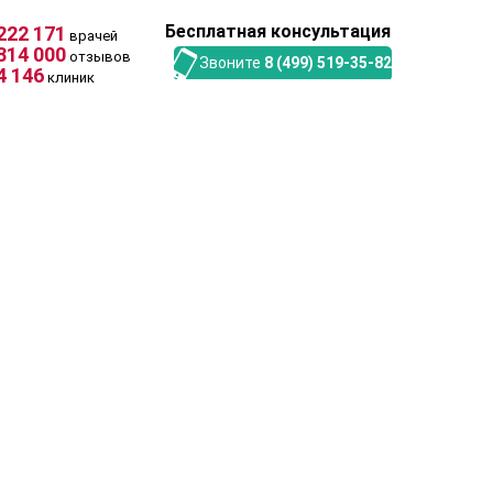
Бесплатная консультация
222 171
врачей
314 000
отзывов
Звоните
8 (499) 519-35-82
4 146
клиник