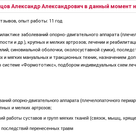
цов Александр Александрович в данный момент н
тзывов, опыт работы: 11 год
филактике заболеваний опорно-двигательного аппарата (плече
пости и др.), крупных и мелких артрозов; лечении и реабилита
жилий, синовиальной оболочки, околосуставной сумки), послед
х и мягких мануальных и тракционных техник, назначением до
о системе «Формототикс», подбором индивидуальных схем леч
ваний опорно-двигательного аппарата (плечелопаточного периар
упных и мелких артрозов;
й работы суставов и групп мягких тканей (связок, мышц, хряще
, последствий перенесенных травм