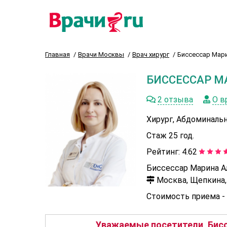
Главная
Врачи Москвы
Врач хирург
Биссессар Мар
БИССЕССАР М
2 отзыва
О в
Хирург, Абдоминаль
Стаж 25 год.
Рейтинг:
4.62
Биссессар Марина А
Москва, Щепкина, 
Стоимость приема -
Уважаемые посетители, Бисс