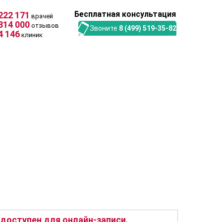
Бесплатная консультация
222 171
врачей
314 000
отзывов
Звоните
8 (499) 519-35-82
4 146
клиник
доступен для онлайн-записи.