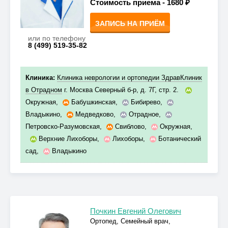
Стоимость приема -
1680 ₽
ЗАПИСЬ НА ПРИЁМ
или по телефону
8 (499) 519-35-82
Клиника:
Клиника неврологии и ортопедии ЗдравКлиник
в Отрадном
г. Москва Северный б-р, д. 7Г, стр. 2.
Окружная
,
Бабушкинская
,
Бибирево
,
Владыкино
,
Медведково
,
Отрадное
,
Петровско-Разумовская
,
Свиблово
,
Окружная
,
Верхние Лихоборы
,
Лихоборы
,
Ботанический
сад
,
Владыкино
Почкин Евгений Олегович
Ортопед, Семейный врач,