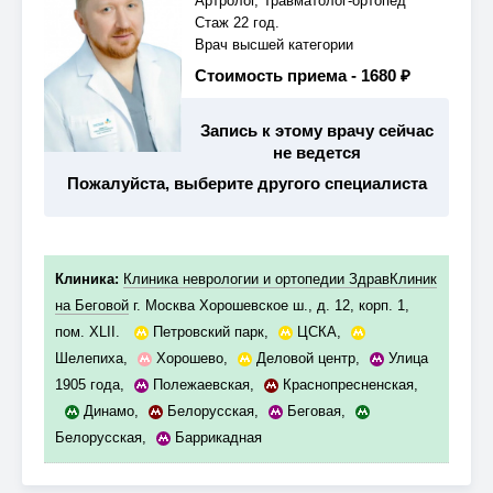
Артролог, Травматолог-ортопед
Стаж 22 год.
Врач высшей категории
Стоимость приема -
1680 ₽
Запись к этому врачу сейчас
не ведется
Пожалуйста, выберите другого специалиста
Клиника:
Клиника неврологии и ортопедии ЗдравКлиник
на Беговой
г. Москва Хорошевское ш., д. 12, корп. 1,
пом. XLII.
Петровский парк
,
ЦСКА
,
Шелепиха
,
Хорошево
,
Деловой центр
,
Улица
1905 года
,
Полежаевская
,
Краснопресненская
,
Динамо
,
Белорусская
,
Беговая
,
Белорусская
,
Баррикадная