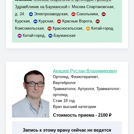
ЗдравКлиник на Бауманской
г. Москва Спартаковская,
д. 24.
Электрозаводская
,
Сокольники
,
Курская
,
Курская
,
Красные Ворота
,
Комсомольская
,
Красносельская
,
Китай-город
,
Китай-город
,
Бауманская
Акашев Руслан Владимирович
Ортопед, Физиотерапевт,
Вертебролог
Травматолог, Артролог, Травматолог-
ортопед
Стаж 18 год.
Врач высшей категории
Стоимость приема -
2100 ₽
Запись к этому врачу сейчас не ведется