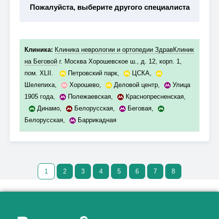
Пожалуйста, выберите другого специалиста
Клиника:
Клиника неврологии и ортопедии ЗдравКлиник
на Беговой
г. Москва Хорошевское ш., д. 12, корп. 1,
пом. XLII.
Петровский парк
,
ЦСКА
,
Шелепиха
,
Хорошево
,
Деловой центр
,
Улица
1905 года
,
Полежаевская
,
Краснопресненская
,
Динамо
,
Белорусская
,
Беговая
,
Белорусская
,
Баррикадная
1
2
3
4
5
6
7
8
Как алкоголь влияет на
ЗДОРОВЬЕ МУЖЧИНЫ
.