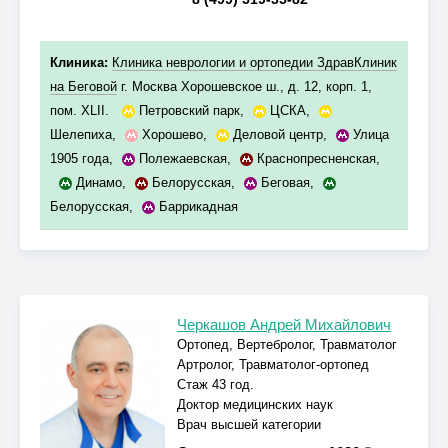
Клиника:
Клиника неврологии и ортопедии ЗдравКлиник
на Беговой
г. Москва Хорошевское ш., д. 12, корп. 1,
пом. XLII.
Петровский парк
,
ЦСКА
,
Шелепиха
,
Хорошево
,
Деловой центр
,
Улица
1905 года
,
Полежаевская
,
Краснопресненская
,
Динамо
,
Белорусская
,
Беговая
,
Белорусская
,
Баррикадная
Черкашов Андрей Михайлович
Ортопед, Вертебролог, Травматолог
Артролог, Травматолог-ортопед
Стаж 43 год.
Доктор медицинских наук
Врач высшей категории