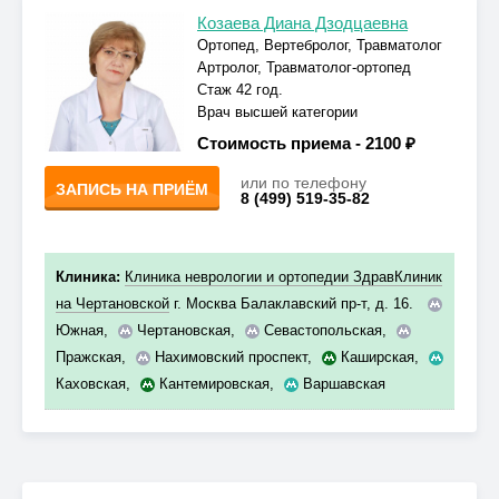
Козаева Диана Дзодцаевна
Ортопед, Вертебролог, Травматолог
Артролог, Травматолог-ортопед
Стаж 42 год.
Врач высшей категории
Стоимость приема -
2100 ₽
или по телефону
ЗАПИСЬ НА ПРИЁМ
8 (499) 519-35-82
Клиника:
Клиника неврологии и ортопедии ЗдравКлиник
на Чертановской
г. Москва Балаклавский пр-т, д. 16.
Южная
,
Чертановская
,
Севастопольская
,
Пражская
,
Нахимовский проспект
,
Каширская
,
Каховская
,
Кантемировская
,
Варшавская