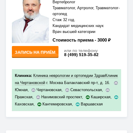
Вертебролог
Травматолог, Артролог, Травматолог-
ортопед
Стаж 32 год.
Кандидат медицинских наук
Врач высшей категории
Стоимость приема -
3000 ₽
или по телефону
ЗАПИСЬ НА ПРИЁМ
8 (499) 519-35-82
Клиника:
Клиника неврологии и ортопедии ЗдравКлиник
на Чертановской
г. Москва Балаклавский пр-т, д. 16.
Южная
,
Чертановская
,
Севастопольская
,
Пражская
,
Нахимовский проспект
,
Каширская
,
Каховская
,
Кантемировская
,
Варшавская