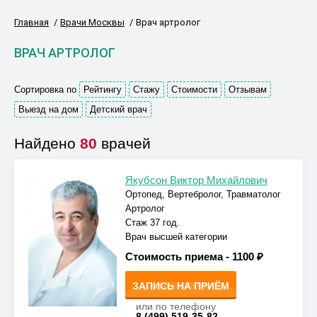
Главная
Врачи Москвы
Врач артролог
ВРАЧ АРТРОЛОГ
Сортировка по
Рейтингу
Стажу
Стоимости
Отзывам
Выезд на дом
Детский врач
Найдено
80
врачей
Якубсон Виктор Михайлович
Ортопед, Вертебролог, Травматолог
Артролог
Стаж 37 год.
Врач высшей категории
Стоимость приема -
1100 ₽
ЗАПИСЬ НА ПРИЁМ
или по телефону
8 (499) 519-35-82