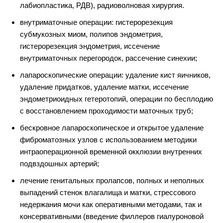
лабиопластика, РДВ), радиоволновая хирургия.
внутриматочные операции: гистерорезекция
субмукозных миом, полипов эндометрия,
гистерорезекция эндометрия, иссечение
внутриматочных перегородок, рассечение синехии;
лапароскопические операции: удаление кист яичников,
удаление придатков, удаление матки, иссечение
эндометриоидных гетеротопий, операции по бесплодию
с восстановлением проходимости маточных труб;
бескровное лапароскопическое и открытое удаление
фиброматозных узлов с использованием методики
интраоперационной временной окклюзии внутренних
подвздошных артерий;
лечение генитальных пролапсов, полных и неполных
выпадений стенок влагалища и матки, стрессового
недержания мочи как оперативными методами, так и
консервативными (введение филлеров гиалуроновой