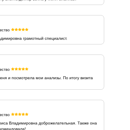
ество
адимировна грамотный специалист.
ество
ня и посмотрела мои анализы. По итогу визита
ество
ариса Владимировна доброжелательная. Также она
екомендовала!