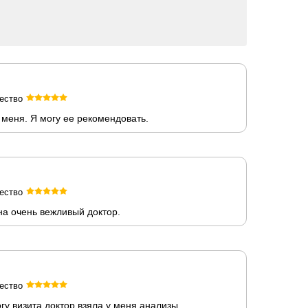
ество
меня. Я могу ее рекомендовать.
ество
а очень вежливый доктор.
ество
у визита доктор взяла у меня анализы.