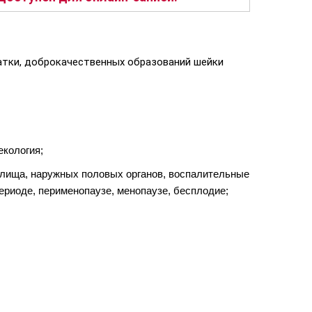
матки, доброкачественных образований шейки
екология;
галища, наружных половых органов, воспалительные
ериоде, перименопаузе, менопаузе, бесплодие;