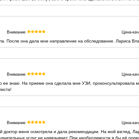
Внимание
Цена-кач
а. После она дала мне направление на обследование. Лариса Вл
Внимание
Цена-кач
 ее знаю. На приеме она сделала мне УЗИ, проконсультировала ме
листа!
Внимание
Цена-кач
й доктор меня осмотрела и дала рекомендации. На мой взгляд, Л
полнительных услуг не навязывает. При необходимости я бы её пор