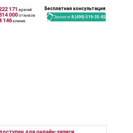
Бесплатная консультация
222 171
врачей
314 000
отзывов
Звоните
8 (499) 519-35-82
4 146
клиник
оступен для онлайн-записи.