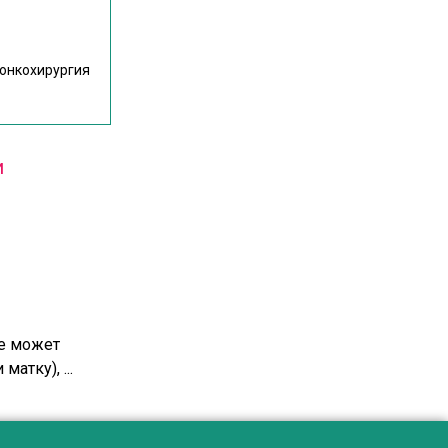
 онкохирургия
и
ие может
атку), ...