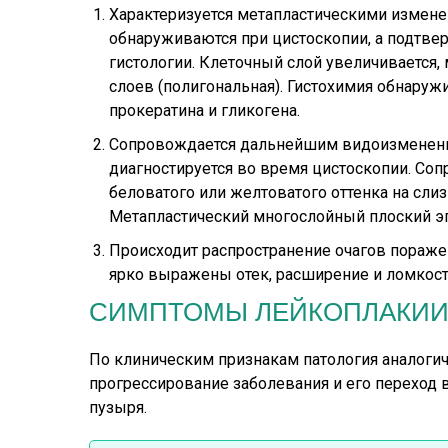
Характеризуется метапластическими измене
обнаруживаются при цистоскопии, а подтве
гистологии. Клеточный слой увеличивается,
слоев (полигональная). Гистохимия обнаруж
прокератина и гликогена.
Сопровождается дальнейшим видоизменени
диагностируется во время цистоскопии. Со
беловатого или желтоватого оттенка на сли
Метапластический многослойный плоский э
Происходит распространение очагов поражен
ярко выражены отек, расширение и ломкост
СИМПТОМЫ ЛЕЙКОПЛАКИИ
По клиническим признакам патология аналогич
прогрессирование заболевания и его переход 
пузыря.