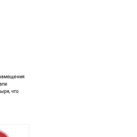
 замещения
апе
ыря, что