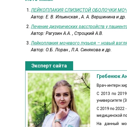
ЛЕЙКОПЛАКИЯ СЛИЗИСТОЙ ОБОЛОЧКИ МОЧ
Автор:
Е. В. Ильинская
,
А. А. Вершинина и др.
Лечение дизурических расстройств у пациент
Автор:
Рагузин А.А.
,
Строцкий А.В.
Лейкоплакия мочевого пузыря – новый взгл
Автор:
О.Б. Лоран
,
Л.А. Синякова и др.
Эксперт сайта
Гребенюк А
Врач-интерн хи
С 2013 по 2019
университете (
С 2019 по 2022 
медицинской п
На данный мом