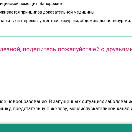
ицинской помощи г. Запорожье
рживается принципов доказательной медицины
нальных интересов: ургентная хирургия, абдоминальная хирургия,
олезной, поделитесь пожалуйста ей с друзьям
ное новообразование. В запущенных ситуациях заболеван
ку, предстательную железу, мочеиспускательной канал и м