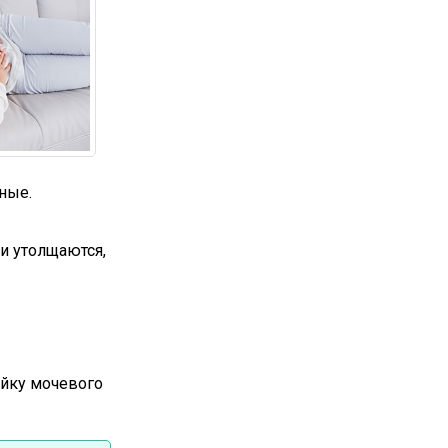
ные.
и утолщаются,
ейку мочевого