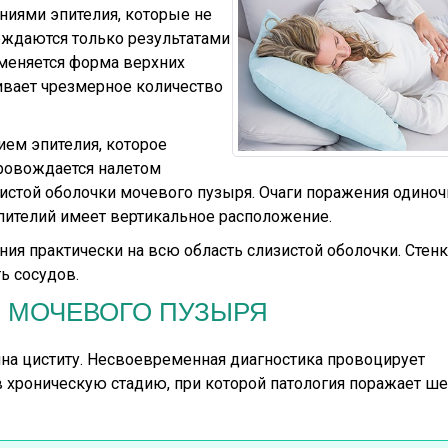
ниями эпителия, которые не
рждаются только результатами
 меняется форма верхних
ивает чрезмерное количество
ем эпителия, которое
провождается налетом
зистой оболочки мочевого пузыря. Очаги поражения одиноч
пителий имеет вертикальное расположение.
ия практически на всю область слизистой оболочки. Стенк
ь сосудов.
 МОЧЕВОГО ПУЗЫРЯ
на циститу. Несвоевременная диагностика провоцирует
в хроническую стадию, при которой патология поражает ш