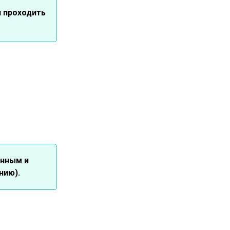
 проходить
енным и
нию).