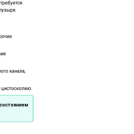
требуется
пузыря.
рочих
ния
ого канала,
 цистоскопию.
 состоянием
.