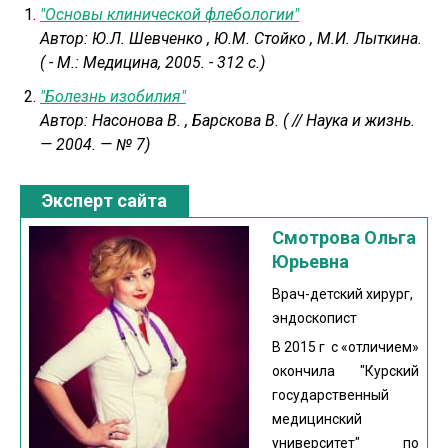
"Основы клинической флебологии"
Автор:
Ю.Л. Шевченко
,
Ю.М. Стойко
,
М.И. Лыткина.
( - М.: Медицина, 2005. - 312 c.)
"Болезнь изобилия"
Автор:
Насонова В.
,
Барскова В. ( // Наука и жизнь.
— 2004. — № 7)
Эксперт сайта
Смотрова Ольга
Юрьевна
Врач-детский хирург,
эндоскопист
В 2015 г с «отличием»
окончила "Курский
государственный
медицинский
университет" по