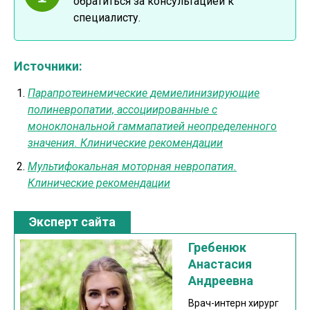
обратиться за консультацией к
специалисту.
Источники:
Парапротеинемические демиелинизирующие
полиневропатии, ассоциированные с
моноклональной гаммапатией неопределенного
значения. Клинические рекомендации
Мультифокальная моторная невропатия.
Клинические рекомендации
Эксперт сайта
Гребенюк
Анастасия
Андреевна
Врач-интерн хирург