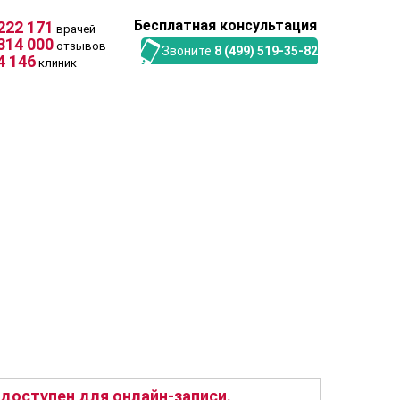
Бесплатная консультация
222 171
врачей
314 000
отзывов
Звоните
8 (499) 519-35-82
4 146
клиник
доступен для онлайн-записи.