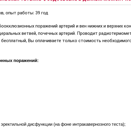
в, опыт работы: 39 год
окклюзионных поражений артерий и вен нижних и верхних кон
церальных ветвей, почечных артерий. Проводит радиотермом
а бесплатный, Вы оплачиваете только стоимость необходимог
онных поражений:
эректильной дисфункции (на фоне интракавернозного теста);