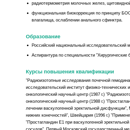
радиотермометрия молочных желез, щитовидной 
функциональная биокоррекция по принципу БОС
влагалища, ослаблении анального сфинктра.
Образование
Российский национальный исследовательский мед
Аспирантура по специальности "Хирургические б
Курсы повышения квалификации
"Радиоизотопные исследования почечной гемодинами
исследовательский институт физико-технических и
онкологический научный центр (1987 г.) "Радиоиз
онкологический научный центр (1988 г.) "Простагла
лечении васкулогенной эректильной дисфункции", 
нижних конечностей", Швейцария (1996 г.) "Примен
"Простагландин Е1 при васкулогенной эректильной
сосудов", Первый Московский государственный мед