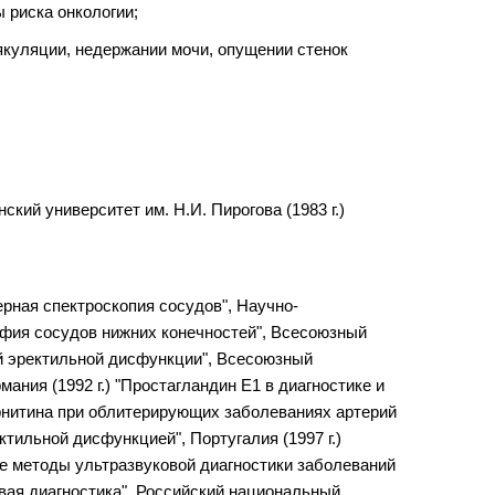
 риска онкологии;
куляции, недержании мочи, опущении стенок
ий университет им. Н.И. Пирогова (1983 г.)
ерная спектроскопия сосудов", Научно-
рафия сосудов нижних конечностей", Всесоюзный
ой эректильной дисфункции", Всесоюзный
ания (1992 г.) "Простагландин Е1 в диагностике и
арнитина при облитерирующих заболеваниях артерий
ктильной дисфункцией", Португалия (1997 г.)
ые методы ультразвуковой диагностики заболеваний
овая диагностика", Российский национальный