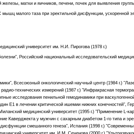
железы, матки и яичников, печени, почек для выявления группы
 мышц малого таза при эректильной дисфункции, ускоренной эя
ицинский университет им. Н.И. Пирогова (1978 г.)
олезни", Российский национальный исследовательский медицинск
ки", Всесоюзный онкологический научный центр (1984 г.) "Лаз
 радио-технических измерений (1987 г.) "Инфракрасная термог
отопные исследования пенильной гемодинамики при васкулогенн
ндин Е1 в лечении критической ишемии нижних конечностей", Герм
Миланский медицинский университет (1995 г.) "Применение L-к
ение Каверджекта у мужчин с сахарным диабетом 1-го типа и эре
 дисфункции смешанного генеза", Испания (1998 г.) "Современн
ицинский университет им. И.М. Сеченова (2000 г.) "Ультразвук