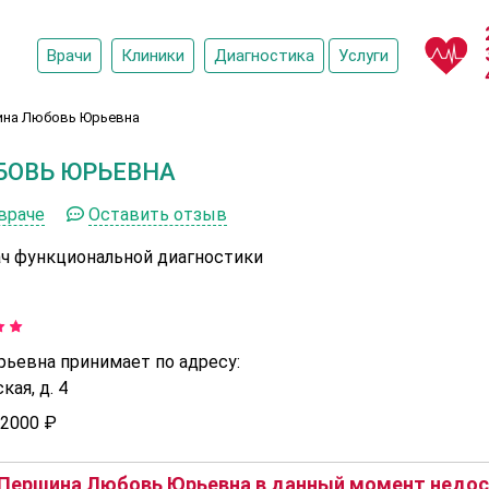
Врачи
Клиники
Диагностика
Услуги
на Любовь Юрьевна
БОВЬ ЮРЬЕВНА
враче
Оставить отзыв
ач функциональной диагностики
евна принимает по адресу:
ая, д. 4
2000 ₽
Першина Любовь Юрьевна в данный момент недост