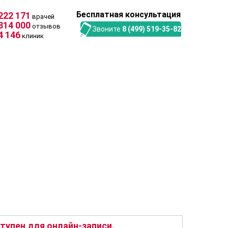
Бесплатная консультация
222 171
врачей
314 000
отзывов
Звоните
8 (499) 519-35-82
4 146
клиник
упен для онлайн-записи.