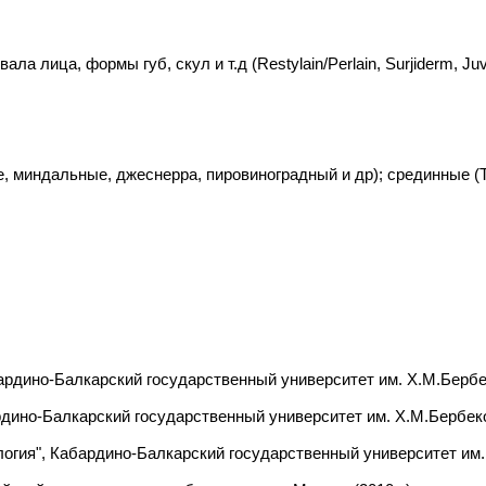
 лица, формы губ, скул и т.д (Restylain/Perlain, Surjiderm, Juved
е, миндальные, джеснерра, пировиноградный и др); срединные (
рдино-Балкарский государственный университет им. Х.М.Бербеко
дино-Балкарский государственный университет им. Х.М.Бербеков
гия", Кабардино-Балкарский государственный университет им. 