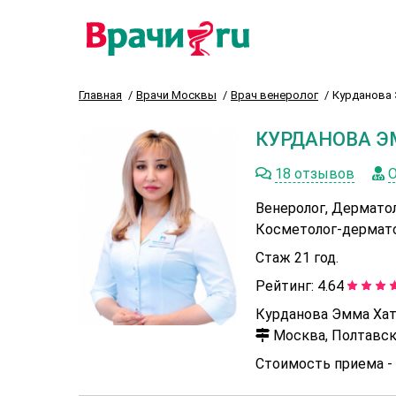
Главная
Врачи Москвы
Врач венеролог
Курданова 
КУРДАНОВА Э
18 отзывов
О
Венеролог, Дермато
Косметолог-дермат
Стаж 21 год.
Рейтинг:
4.64
Курданова Эмма Хат
Москва, Полтавска
Стоимость приема -