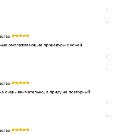
ество
димые омолаживающие процедуры с кожей.
ество
е очень внимательно, я приду на повторный
ество