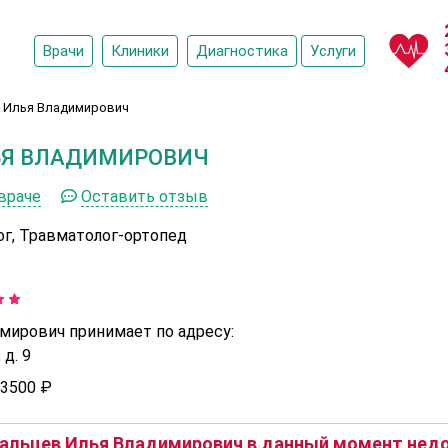
Врачи
Клиники
Диагностика
Услуги
 Илья Владимирович
ЬЯ ВЛАДИМИРОВИЧ
враче
Оставить отзыв
ог, Травматолог-ортопед
мирович принимает по адресу:
д. 9
3500 ₽
альцев Илья Владимирович в данный момент недос