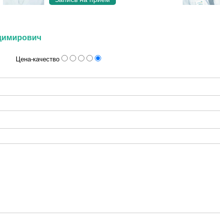
адимирович
Цена-качество