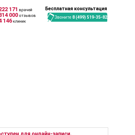
Бесплатная консультация
222 171
врачей
314 000
отзывов
Звоните
8 (499) 519-35-82
4 146
клиник
тупен для онлайн-записи.