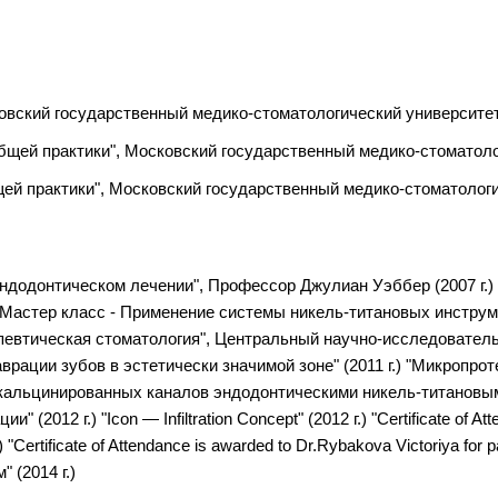
вский государственный медико-стоматологический университет 
щей практики", Московский государственный медико-стоматолог
й практики", Московский государственный медико-стоматологич
эндодонтическом лечении", Профессор Джулиан Уэббер (2007 г.)
.) "Мастер класс - Применение системы никель-титановых инст
рапевтическая стоматология", Центральный научно-исследовател
аврации зубов в эстетически значимой зоне" (2011 г.) "Микропрот
альцинированных каналов эндодонтическими никель-титановыми
012 г.) "Icon — Infiltration Concept" (2012 г.) "Certificate of Att
 "Certificate of Attendance is awarded to Dr.Rybakova Victoriya for p
 (2014 г.)