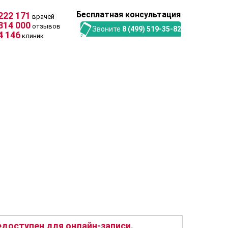
Бесплатная консультация
222 171
врачей
314 000
отзывов
Звоните
8 (499) 519-35-82
4 146
клиник
доступен для онлайн-записи.