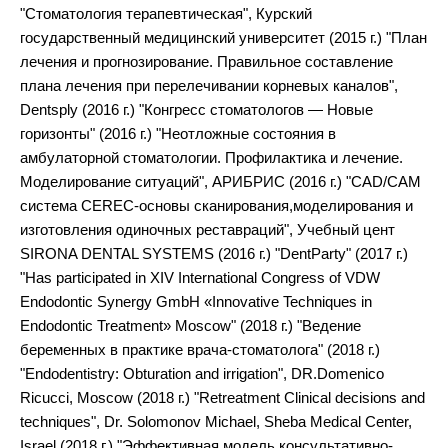
"Стоматология терапевтическая", Курский
государственный медицинский университет (2015 г.) "План
лечения и прогнозирование. Правильное составление
плана лечения при перелечивании корневых каналов",
Dentsply (2016 г.) "Конгресс стоматологов — Новые
горизонты" (2016 г.) "Неотложные состояния в
амбулаторной стоматологии. Профилактика и лечение.
Моделирование ситуаций", АРИБРИС (2016 г.) "CAD/CAM
система СEREC-основы сканирования,моделирования и
изготовления одиночных реставраций", Учебный цент
SIRONA DENTAL SYSTEMS (2016 г.) "DentParty" (2017 г.)
"Has participated in XIV International Congress of VDW
Endodontic Synergy GmbH «Innovative Techniques in
Endodontic Treatment» Moscow" (2018 г.) "Ведение
беременных в практике врача-стоматолога" (2018 г.)
"Endodentistry: Obturation and irrigation", DR.Domenico
Ricucci, Moscow (2018 г.) "Retreatment Clinical decisions and
techniques", Dr. Solomonov Michael, Sheba Medical Center,
Israel (2018 г.) "Эффективная модель консультативно-