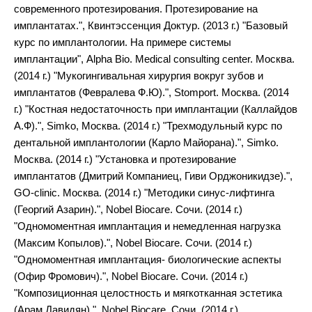
современного протезирования. Протезирование на
имплантатах.", Квинтэссенция Доктур. (2013 г.) "Базовый
курс по имплантологии. На примере системы
имплантации", Alphа Bio. Medical consulting center. Москва.
(2014 г.) "Мукогингивальная хирургия вокруг зубов и
имплантатов (Февралева Ф.Ю).", Stomport. Москва. (2014
г.) "Костная недостаточность при имплантации (Каллайдов
А.Ф).", Simko, Москва. (2014 г.) "Трехмодульный курс по
дентальной имплантологии (Карло Майорана).", Simko.
Москва. (2014 г.) "Установка и протезирование
имплантатов (Дмитрий Компаниец, Гиви Орджоникидзе).",
GO-clinic. Москва. (2014 г.) "Методики синус-лифтинга
(Георгий Азарин).", Nobel Biocare. Сочи. (2014 г.)
"Одномоментная имплантация и немедленная нагрузка
(Максим Копылов).", Nobel Biocare. Сочи. (2014 г.)
"Одномоментная имплантация- биологические аспекты
(Офир Фромович).", Nobel Biocare. Сочи. (2014 г.)
"Композиционная целостность и мягкотканная эстетика
(Арам Давидян).", Nobel Biocare. Сочи. (2014 г.)