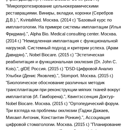
"Микропротезирование цельнокерамическими
реставрациями. Виниры, вкладки, коронки (Серебров
Д.В.).", KvintaMed. Москва. (2014 г.) "Базовый курс по
имплантологии. На примере системы имплантации (Илья
Фридман).", Alphа Bio. Medical consulting center. Москва.
(2014 г.) "Немедленная имплантация с функциональной
нагрузкой. Системный подход и критерии успеха. (Арам
Давидян).", Nobel Biocare. (2015 г.) "Эстетическая
реабилитация и функциональная окклюзия (Dr. John C.
Kois).", gIDE Россия. (2015 г.) "DSD-Цифровой Анализ
Улыбки (Денис Яковлев).", Stomport. Москва. (2015 г.)
"Биологическое обоснование различных методик
трансплантации при реконструкции мягких тканей вокруг
имплантатов (И. Гамборена).", Квинтэссенция Доктур-
Nobel Biocare. Москва. (2015 г.) "Ортопедический форум.
Три взгляда на проблемы окклюзии (Гаджи Дажаев,
Михаил Антоник, Константин Ронкин).", Ассоциация
цифровой стоматологии. Москва. (2015 г.) "Планирование