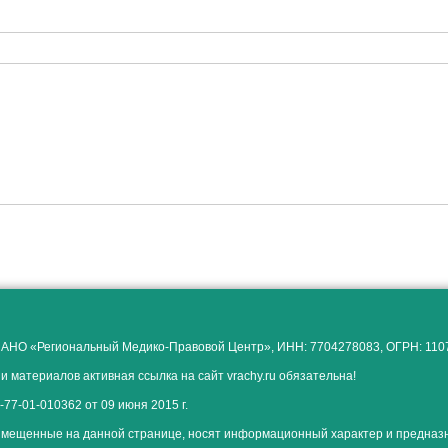
 АНО «Региональный Медико-Правовой Центр», ИНН: 7704278083, ОГРН: 11
и материалов активная ссылка на сайт vrachy.ru обязательна!
77-01-010362 от 09 июня 2015 г.
мещенные на данной странице, носят информационный характер и предназ