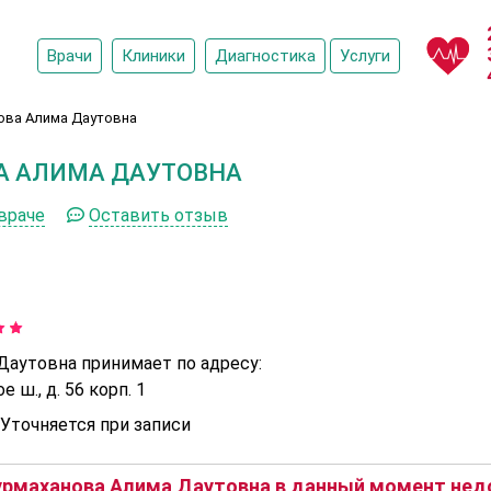
Врачи
Клиники
Диагностика
Услуги
ова Алима Даутовна
А АЛИМА ДАУТОВНА
враче
Оставить отзыв
Даутовна принимает по адресу:
ш., д. 56 корп. 1
Уточняется при записи
рмаханова Алима Даутовна в данный момент недо