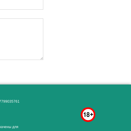
Как алкоголь влияет на
ЗДОРОВЬЕ МУЖЧИНЫ
.
07799035761
начены для