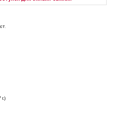
ст.
г.)