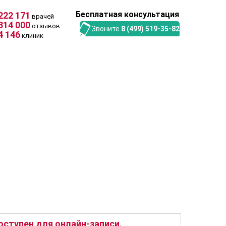
Бесплатная консультация
222 171
врачей
314 000
отзывов
Звоните
8 (499) 519-35-82
4 146
клиник
ступен для онлайн-записи.