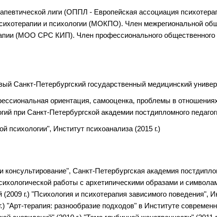
певтической лиги (ОППЛ - Европейская ассоциация психотерап
психотерапии и психологии (МОКПО). Член межрегиональной об
рапии (МОО СРС КИП). Член профессионального общественного
ый Санкт-Петербургский государственный медицинский универси
ессиональная ориентация, самооценка, проблемы в отношениях,
ий при Санкт-Петербургской академии постдипломного педагогич
 психологии", Институт психоанализа (2015 г.)
 консультирование", Санкт-Петербургская академия постдипломн
хологической работы с архетипическими образами и символами" 
(2009 г.) "Психология и психотерапия зависимого поведения", 
г.) "Арт-терапия: разнообразие подходов" в Институте современн