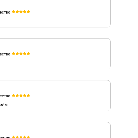
ество
ество
ество
риём.
ество