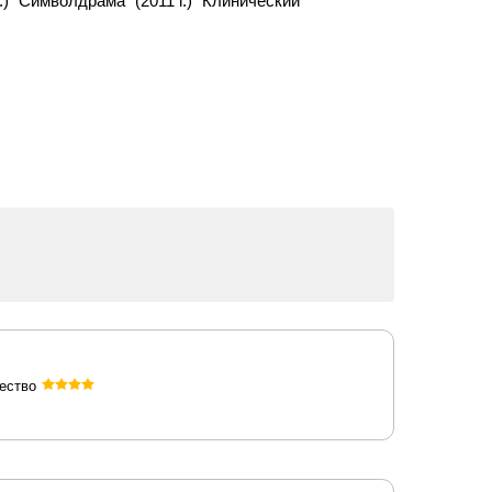
) "Символдрама" (2011 г.) "Клинический
ество