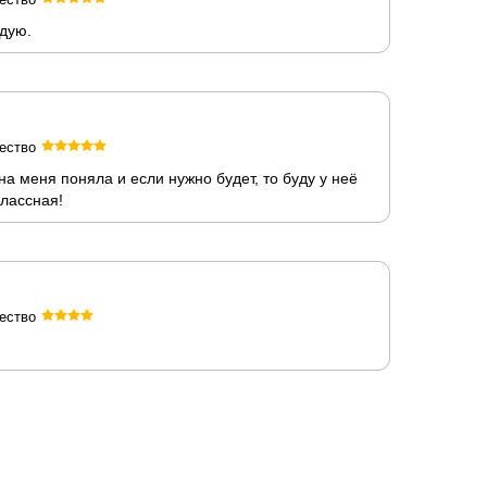
дую.
ество
на меня поняла и если нужно будет, то буду у неё
классная!
ество