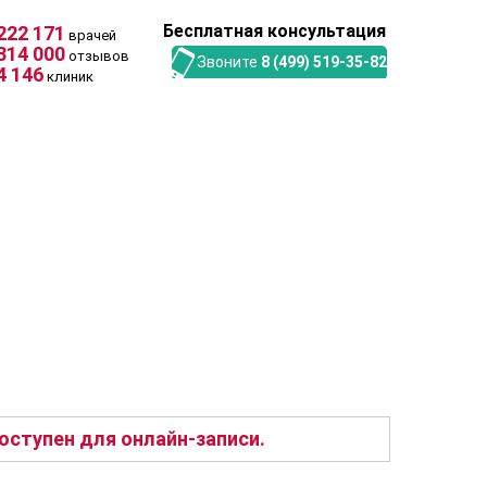
Бесплатная консультация
222 171
врачей
314 000
отзывов
Звоните
8 (499) 519-35-82
4 146
клиник
ступен для онлайн-записи.