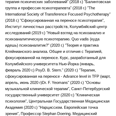
терапия психических заболеваний" (2018 г.) "Балинтовская
группа и профессия психотерапевта" (2018 г.) "The
International Society of Transference Focused Psychotherapy"
(2018 г.) "Сфокусированная на переносе психотерапия",
Институт личностных расстройств, Колумбийский центр
исследований (2019 г.) "Новый взгляд на психоанализ и
психоаналитическую психотерапию. Quo vadis (куда
идешь) психоаналитик?" (2020 г.) "Теория и практика
Кляйнианского анализа. Общее и отличия с Терапией,
фокусированной на переносе. Курс, разработанный для
Колумбийского университета Нью-Йорка (январь,
февраль 2020 г.) PsyD. B. Stern." (2020 г.) "Терапия,
сфокусированная на переносе - Advance level in TFP (март,
апрель, июнь 2020 г)Dr. F. Yeomans" (2020 г.) "Основы
музыкальной клинической терапии", Санкт-Петербургский
государственный университет (2020 г.) "Клиническая
психология", Центральная Государственная Медицинская
Академия (2020 г.) "Нарциссизм. Европейская точка
зрения", Профессор Stephan Doering. Медицинский