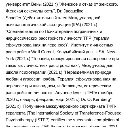
университет Вены (2021 г.) "Женское и отказ от женского.
Женская сексуальность", Dr. Jacqueline
Shaeffer (Действительный член Международной
психоаналитической ассоциации (IPA) (2021 г.)
"Специализация по Психотерапии пограничных и
нарциссических расстройств личности TFP (терапия
сфокусированная на переносе)", Институт личностных
расстройств Weill Cornell, Колумбийский ун-т, USA, New-
York (2021 г.) "Терапия, сфокусированная на переносе при
тяжелых личностных расстройствах", Международная
школа психотерапии (2021 г.) "Неразделимая природа
любви и агрессии ноябрь. Терапия, сфокусированная на
переносе при шизоидном, избегающем, истерическом
расстройстве личности - Advance level in TFP» (ноябрь
2020 г., январь, февраль, март 2021 г.) Dr. О. Kernberg"
(2021 г.) "Получение международного сертификата ТФП-
терапевта (The International Society of Transference-Focused
Psychotherapy (ISTFP) certifies the successful completion of
the examination as TFP therapist) (экзамен - февраль 2021