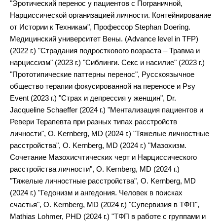
"Эротический перенос у пациентов с Пограничной,
Нарциссической организацией личности. Контейнирование
от Истории к Техникам", Профессор Stephan Doering.
Медицинский университет Вены. (Advance level in TFP)
(2022 г.) "Страдания подросткового возраста – Травма и
нарциссизм" (2023 г.) "Сиблинги. Секс и насилие" (2023 г.)
"Прототипические паттерны перенос", Русскоязычное
общество терапии фокусированной на переносе и Psy
Event (2023 г.) "Страх и депрессия у женщин", Dr.
Jacqueline Schaeffer (2024 г.) "Ментализация пациентов и
Ревери Терапевта при разных типах расстройств
личности", O. Kernberg, MD (2024 г.) "Тяжелые личностные
расстройства", O. Kernberg, MD (2024 г.) "Мазохизм.
Сочетание Мазохисчтических черт и Нарциссического
расстройства личности", O. Kernberg, MD (2024 г.)
"Тяжелые личностные расстройства", O. Kernberg, MD
(2024 г.) "Гедонизм и ангедония. Человек в поисках
счастья", O. Kernberg, MD (2024 г.) "Супервизия в ТФП",
Mathias Lohmer, PHD (2024 г.) "ТФП в работе с группами и