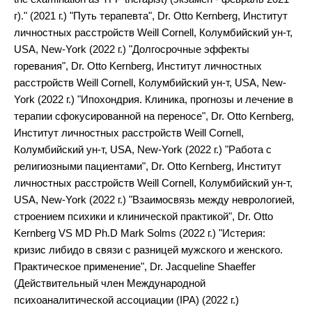
г)." (2021 г.) "Путь терапевта", Dr. Оtto Kernberg, Институт
личностных расстройств Weill Cornell, Колумбийский ун-т,
USA, New-York (2022 г.) "Долгосрочные эффекты
горевания", Dr. Оtto Kernberg, Институт личностных
расстройств Weill Cornell, Колумбийский ун-т, USA, New-
York (2022 г.) "Ипохондрия. Клиника, прогнозы и лечение в
терапии сфокусированной на переносе", Dr. Оtto Kernberg,
Институт личностных расстройств Weill Cornell,
Колумбийский ун-т, USA, New-York (2022 г.) "Работа с
религиозными пациентами", Dr. Оtto Kernberg, Институт
личностных расстройств Weill Cornell, Колумбийский ун-т,
USA, New-York (2022 г.) "Взаимосвязь между неврологией,
строением психики и клинической практикой", Dr. Оtto
Kernberg VS MD Ph.D Mark Solms (2022 г.) "Истерия:
кризис либидо в связи с разницей мужского и женского.
Практическое применение", Dr. Jacqueline Shaeffer
(Действительный член Международной
психоаналитической ассоциации (IPA) (2022 г.)