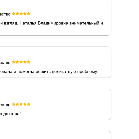
ество
мой взгляд, Наталья Владимировна внимательный и
ество
ровала и помогла решить деликатную проблему.
ество
ю доктора!