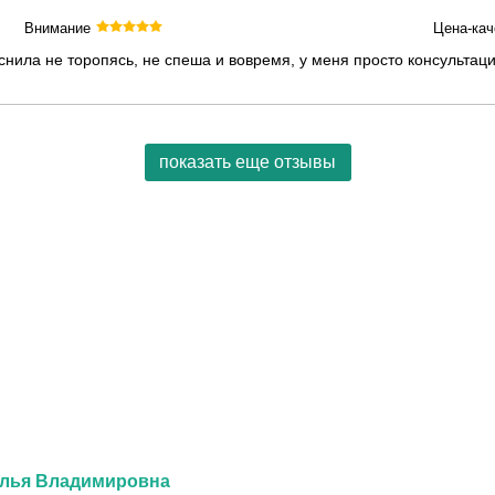
Внимание
Цена-кач
снила не торопясь, не спеша и вовремя, у меня просто консультац
показать еще отзывы
алья Владимировна