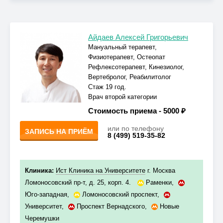
Айдаев Алексей Григорьевич
Мануальный терапевт,
Физиотерапевт, Остеопат
Рефлексотерапевт, Кинезиолог,
Вертебролог, Реабилитолог
Стаж 19 год.
Врач второй категории
Стоимость приема -
5000 ₽
или по телефону
ЗАПИСЬ НА ПРИЁМ
8 (499) 519-35-82
Клиника:
Ист Клиника на Университете
г. Москва
Ломоносовский пр-т, д. 25, корп. 4.
Раменки
,
Юго-западная
,
Ломоносовский проспект
,
Университет
,
Проспект Вернадского
,
Новые
Черемушки