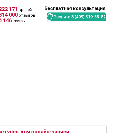
Бесплатная консультация
222 171
врачей
314 000
отзывов
Звоните
8 (499) 519-35-82
4 146
клиник
ступен для онлайн-записи.