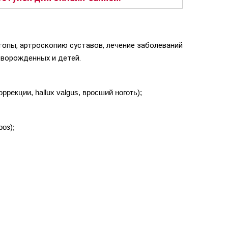
топы, артроскопию суставов, лечение заболеваний
оворожденных и детей.
екции, hallux valgus, вросший ноготь);
оз);