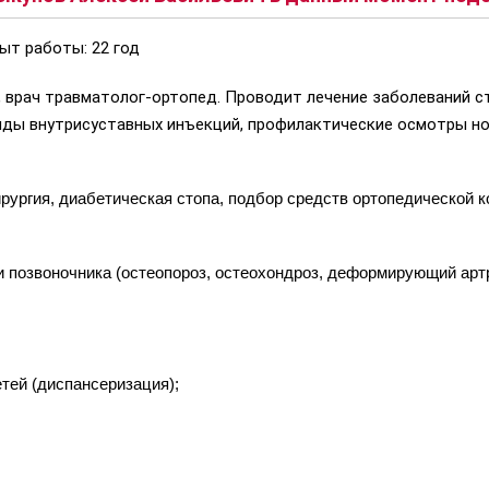
ыт работы: 22 год
 врач травматолог-ортопед. Проводит лечение заболеваний с
виды внутрисуставных инъекций, профилактические осмотры н
ргия, диабетическая стопа, подбор средств ортопедической корр
и позвоночника (остеопороз, остеохондроз, деформирующий артр
тей (диспансеризация);