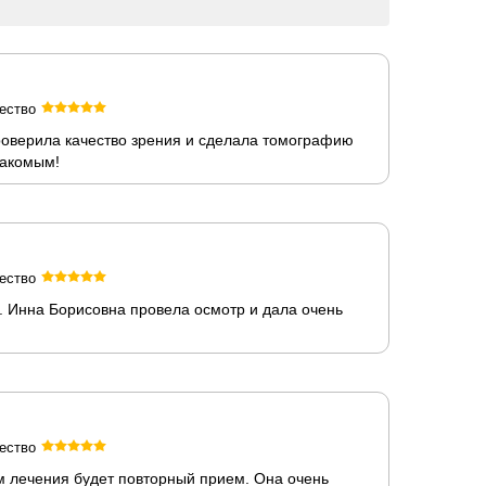
ество
роверила качество зрения и сделала томографию
накомым!
ество
. Инна Борисовна провела осмотр и дала очень
ество
м лечения будет повторный прием. Она очень