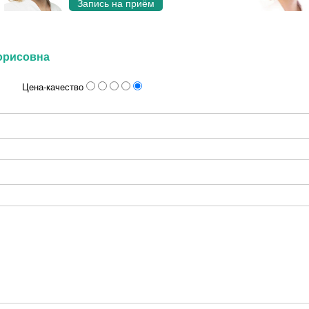
Запись на приём
орисовна
Цена-качество