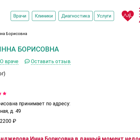
Врачи
Клиники
Диагностика
Услуги
на Борисовна
ИННА БОРИСОВНА
О враче
Оставить отзыв
ог)
исовна принимает по адресу:
ая, д. 49
2200 ₽
нджелова Инна Борисовна в данный момент недос