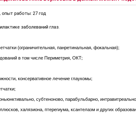
 опыт работы: 27 год
илактике заболеваний глаз.
етчатки (ограничительная, панретинальная, фокальная);
дований в том числе Периметрия, ОКТ;
ожности, консервативное лечение глаукомы;
тчатки;
оньюнктивально, субтеноново, парабульбарно, интравитреально
люсков, халязиона, птерегиума, ксантелазм и других образова