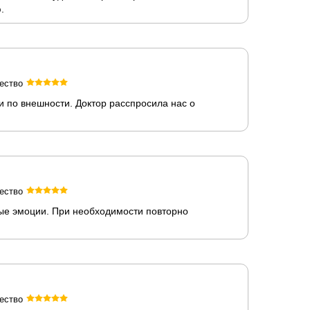
.
ество
 по внешности. Доктор расспросила нас о
ество
ные эмоции. При необходимости повторно
ество