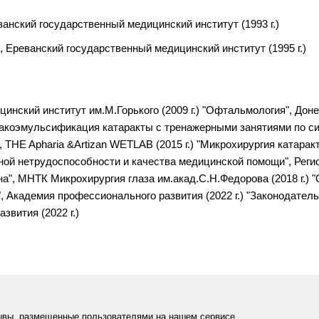
анский государственный медицинский институт (1993 г.)
 Ереванский государственный медицинский институт (1995 г.)
инский институт им.М.Горького (2009 г.) "Офтальмология", Дон
.) "Факоэмульсификация катаракты с тренажерными занятиями по
, THE Apharia &Artizan WETLAB (2015 г.) "Микрохирургия катара
нной нетрудоспособности и качества медицинской помощи", Регио
на", МНТК Микрохирургия глаза им.акад.С.Н.Федорова (2018 г.)
", Академия профессионального развития (2022 г.) "Законодате
звития (2022 г.)
ывы, размещенные пользователями на нашем сервисе.