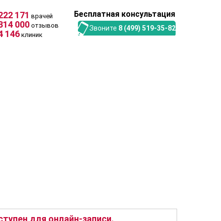
Бесплатная консультация
222 171
врачей
314 000
отзывов
Звоните
8 (499) 519-35-82
4 146
клиник
тупен для онлайн-записи.