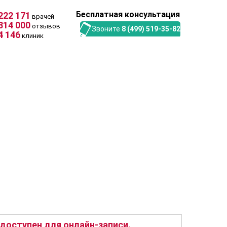
Бесплатная консультация
222 171
врачей
314 000
отзывов
Звоните
8 (499) 519-35-82
4 146
клиник
доступен для онлайн-записи.