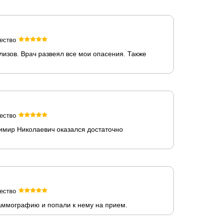
ество
изов. Врач развеял все мои опасения. Также
ество
димир Николаевич оказался достаточно
ество
аммографию и попали к нему на прием.