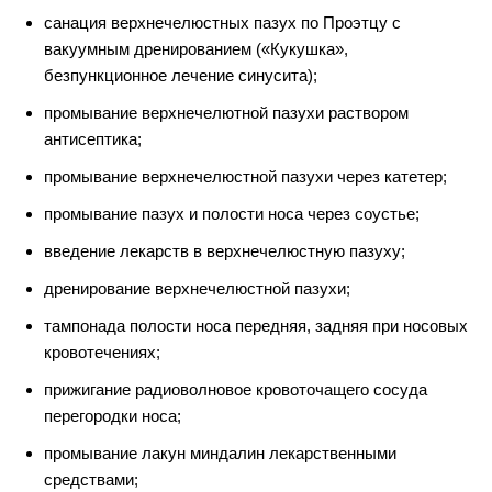
cанация верхнечелюстных пазух по Проэтцу с
вакуумным дренированием («Кукушка»,
безпункционное лечение синусита);
промывание верхнечелютной пазухи раствором
антисептика;
промывание верхнечелюстной пазухи через катетер;
промывание пазух и полости носа через соустье;
введение лекарств в верхнечелюстную пазуху;
дренирование верхнечелюстной пазухи;
тампонада полости носа передняя, задняя при носовых
кровотечениях;
прижигание радиоволновое кровоточащего сосуда
перегородки носа;
промывание лакун миндалин лекарственными
средствами;