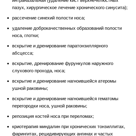
интраназальная (удаление кист верхнечелюстных
пазух, хирургическое лечение хронического синусита);
рассечение синехий полости носа;
удаление доброкачественных образований полости
носа, глотки;
вскрытие и дренирование паратонзиллярного
абсцесса;
вскрытие, дренирование фурункулов наружного
слухового прохода, носа;
вскрытие и дренирование нагноившейся атеромы
ушной раковины;
вскрытие и дренирование нагноившейся гематомы
перегородки носа, ушной раковины;
репозиция костей носа при переломах;
криотерапия миндалин при хронических тонзиллитах,
фарингитах, рецидивирующих ангинах и частых