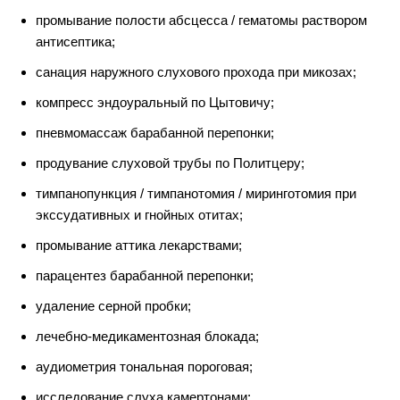
промывание полости абсцесса / гематомы раствором
антисептика;
санация наружного слухового прохода при микозах;
компресс эндоуральный по Цытовичу;
пневмомассаж барабанной перепонки;
продувание слуховой трубы по Политцеру;
тимпанопункция / тимпанотомия / миринготомия при
экссудативных и гнойных отитах;
промывание аттика лекарствами;
парацентез барабанной перепонки;
удаление серной пробки;
лечебно-медикаментозная блокада;
аудиометрия тональная пороговая;
исследование слуха камертонами;