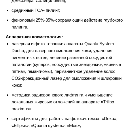
Джесснера, Салициловый);
срединный TCA- пилинг;
феноловый 25%-35%-сохраняющий действие глубокого
пилинга.
Аппаратная косметология:
лазерная и фото-терапия: аппараты Quanta System
Duetto, для лазерного омоложения кожи, удаления
пигментных пятен, лечение различной сосудистой
паталогии (купероз, «сосудистые звездочки», «винные
пятна», гемангиомы), перманентное удаление волоc,
CO2-фракционный лазер для омоложения и шлифовки
кожи;
методика радиоволнового лифтинга и уменьшение
локальных жировых отложений на аппарате «Trilipo
maximus»;
сертификаты для работы на фотосистемах: «Deka»,
«Ellipse», «Quanta system», «Elos»;