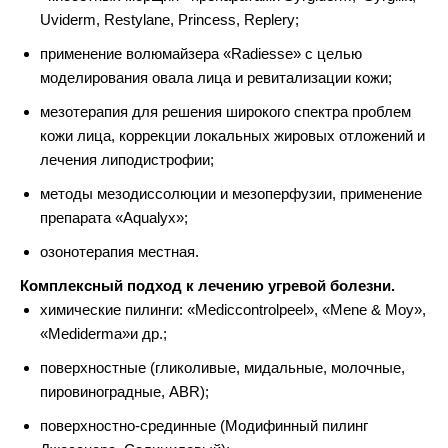
Uviderm, Restylane, Princess, Replery;
применение волюмайзера «Radiesse» с целью
моделирования овала лица и ревитализации кожи;
мезотерапия для решения широкого спектра проблем
кожи лица, коррекции локальных жировых отложений и
лечения липодистрофии;
методы мезодиссолюции и мезоперфузии, применение
препарата «Aqualyx»;
озонотерапия местная.
Комплексный подход к лечению угревой болезни.
химические пилинги: «Mediccontrolpeel», «Mene & Moy»,
«Mediderma»и др.;
поверхностные (гликоливые, мидальные, молочные,
пировиноградные, ABR);
поверхностно-срединные (Модифинный пилинг