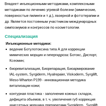
Владеет инъекционными методиками, комплексными
методиками по лечению угревой болезни (химические,
поверхностые пилинги и т.д.), лазерной и фототерапии и
др. Является постоянным участником международных
симпозиумов и конгрессов по косметологии.
Специализация
Инъекционные методики:
ведение Ботулотоксина типа А для коррекции
мимических морщин и гипергидроза: Ботокс, Диспорт,
Ксеомин;
биоревитализация, Биорепарация, Биоармирование
IAL-system, Syrgiderm, Hyalrepaier, Viskoderm, Syrgilift,
Meso-Wharton P199 - инновационная методика
витализации кожи;
контурная пластика - заполнения кожных складок,
дефицита обьемов, в т. ч. увеличения губ коррекция
«киссетных морщин» препаратами Syrgiderm, Syrgilift,