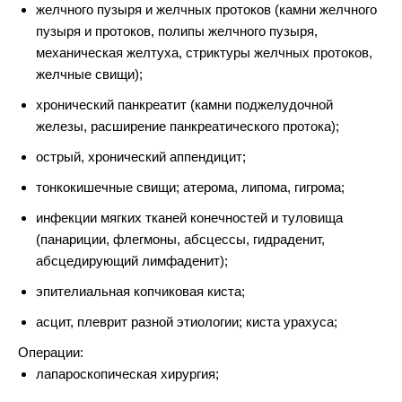
желчного пузыря и желчных протоков (камни желчного
пузыря и протоков, полипы желчного пузыря,
механическая желтуха, стриктуры желчных протоков,
желчные свищи);
хронический панкреатит (камни поджелудочной
железы, расширение панкреатического протока);
острый, хронический аппендицит;
тонкокишечные свищи; атерома, липома, гигрома;
инфекции мягких тканей конечностей и туловища
(панариции, флегмоны, абсцессы, гидраденит,
абсцедирующий лимфаденит);
эпителиальная копчиковая киста;
асцит, плеврит разной этиологии; киста урахуса;
Операции:
лапароскопическая хирургия;