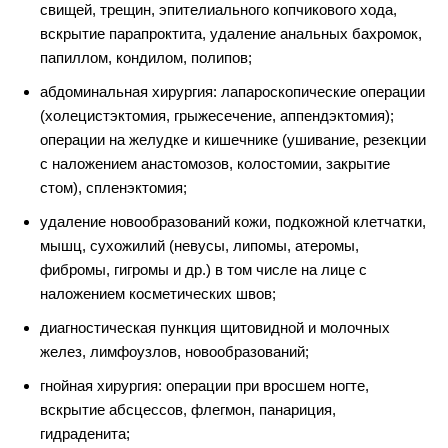
свищей, трещин, эпителиального копчикового хода,
вскрытие парапроктита, удаление анальных бахромок,
папиллом, кондилом, полипов;
абдоминальная хирургия: лапароскопические операции
(холецистэктомия, грыжесечение, аппендэктомия);
операции на желудке и кишечнике (ушивание, резекции
с наложением анастомозов, колостомии, закрытие
стом), спленэктомия;
удаление новообразований кожи, подкожной клетчатки,
мышц, сухожилий (невусы, липомы, атеромы,
фибромы, гигромы и др.) в том числе на лице с
наложением косметических швов;
диагностическая пункция щитовидной и молочных
желез, лимфоузлов, новообразований;
гнойная хирургия: операции при вросшем ногте,
вскрытие абсцессов, флегмон, панариция,
гидраденита;