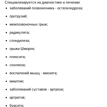
Специализируется
на диагностике и лечении:
заболеваний позвоночника - остеохондроза;
протрузий;
межпозвоночных грыж;
радикулита;
спондилеза;
грыжи Шморля;
плексита;
сколиоза;
воспалений мышц - миозита;
миалгии;
заболеваний суставов - артроза;
артритов;
бурсита;