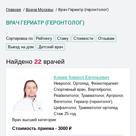
Главная
Врачи Москвы
Врач Гериатр (геронтолог)
ВРАЧ ГЕРИАТР (ГЕРОНТОЛОГ)
Сортировка по
Рейтингу
Стажу
Стоимости
Отзывам
Выезд на дом
Детский врач
Найдено
22
врачей
Клюев Кирилл Евгеньевич
Невролог, Ортопед, Физиотерапевт
Спортивный врач, Вертебролог,
Реабилитолог, Травматолог, Артролог,
Вегетолог, Гериатр (геронтолог),
Цефалголог, Травматолог-ортопед
Стаж 25 год.
Врач высшей категории
Стоимость приема -
3000 ₽